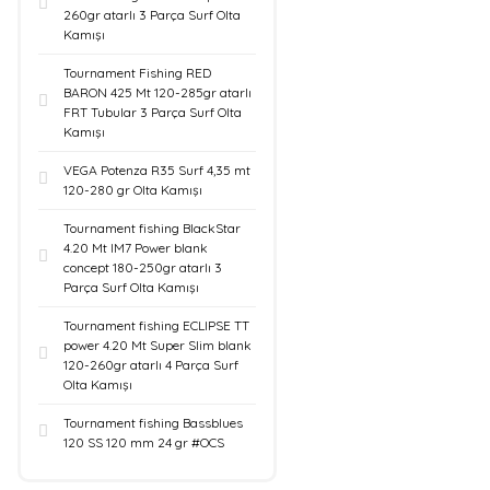
260gr atarlı 3 Parça Surf Olta
Kamışı
Tournament Fishing RED
BARON 425 Mt 120-285gr atarlı
FRT Tubular 3 Parça Surf Olta
Kamışı
VEGA Potenza R35 Surf 4,35 mt
120-280 gr Olta Kamışı
Tournament fishing BlackStar
4.20 Mt IM7 Power blank
concept 180-250gr atarlı 3
Parça Surf Olta Kamışı
Tournament fishing ECLIPSE TT
power 4.20 Mt Super Slim blank
120-260gr atarlı 4 Parça Surf
Olta Kamışı
Tournament fishing Bassblues
120 SS 120 mm 24 gr #OCS