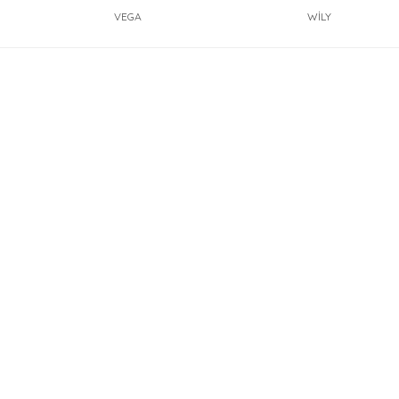
VEGA
WİLY