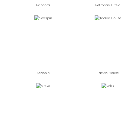
Pandora
Petronas Tutela
Seaspin
Tackle House