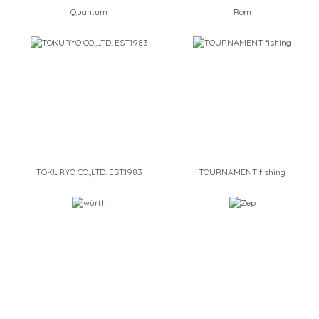
Quantum
Rom
TOKURYO CO.,LTD. EST.1983
TOURNAMENT fishing