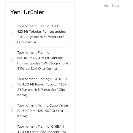
Van Staal
Yeni Ürünler
Tournament Fishing BULLET
425 Mt Tubular Fuji set guides
110-270gr atarlı 3 Parça Surf
Olta Kamışı
Tournament Fishing
MARKSMAN 425 Mt Tubular
Fuji set guides 100-265gr atarlı
3 Parça Surf Olta Kamışı
Tournament Fishing CHARGER
TB 4.20 Mt Power Tubular 120-
260gr atarlı 3 Parça Surf Olta
Kamışı
Tournament fishing Capo Verde
Surf 4.20 Mt 120-300Gr Olta
Kamışı
Tournament Fishing ICHIBAN
4.20 Mt Long Cast Concept 100-