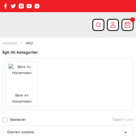
Anasayfa
WİLY
İlgili Alt Kategoriler
Balık Av
Malzemeleri
Stoktakiler
Toplam 1 ürün