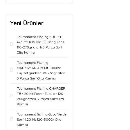
Yeni Ürünler
Tournament Fishing BULLET
425 Mt Tubular Fuji set guides
110-270gr atarlı 3 Parça Surf
Olta Kamışı
Tournament Fishing
MARKSMAN 425 Mt Tubular
Fuji set guides 100-265gr atarlı
3 Parça Surf Olta Kamışı
Tournament Fishing CHARGER
TB 4.20 Mt Power Tubular 120-
260gr atarlı 3 Parça Surf Olta
Kamışı
Tournament fishing Capo Verde
Surf 4.20 Mt 120-300Gr Olta
Kamışı