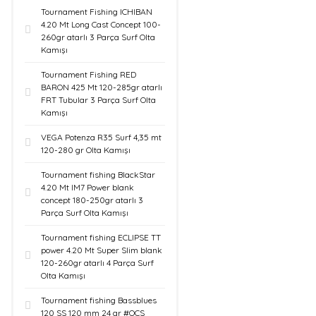
Tournament Fishing ICHIBAN
4.20 Mt Long Cast Concept 100-
260gr atarlı 3 Parça Surf Olta
Kamışı
Tournament Fishing RED
BARON 425 Mt 120-285gr atarlı
FRT Tubular 3 Parça Surf Olta
Kamışı
VEGA Potenza R35 Surf 4,35 mt
120-280 gr Olta Kamışı
Tournament fishing BlackStar
4.20 Mt IM7 Power blank
concept 180-250gr atarlı 3
Parça Surf Olta Kamışı
Tournament fishing ECLIPSE TT
power 4.20 Mt Super Slim blank
120-260gr atarlı 4 Parça Surf
Olta Kamışı
Tournament fishing Bassblues
120 SS 120 mm 24 gr #OCS