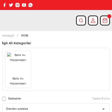
Anasayfa
RYOBİ
İlgili Alt Kategoriler
Balık Av
Malzemeleri
Stoktakiler
Toplam 8 ürün