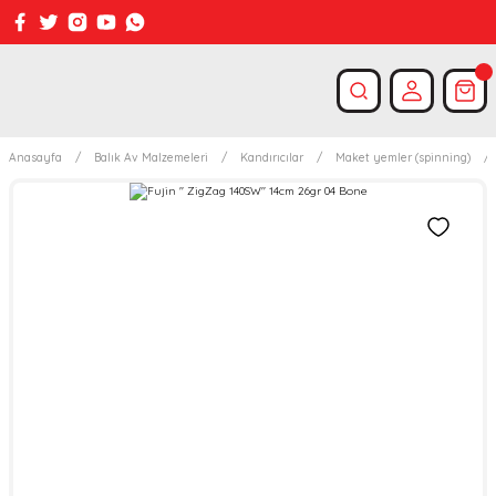
Anasayfa
Balık Av Malzemeleri
Kandırıcılar
Maket yemler (spinning)