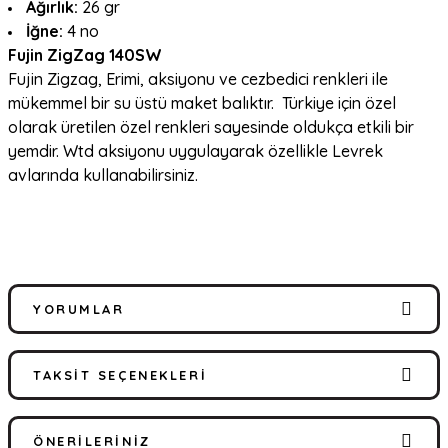
Ağırlık:
26
gr
İğne:
4 no
Fujin ZigZag 140SW
Fujin Zigzag, Erimi, aksiyonu ve cezbedici renkleri ile
mükemmel bir su üstü maket balıktır. Türkiye için özel
olarak üretilen özel renkleri sayesinde oldukça etkili bir
yemdir. Wtd aksiyonu uygulayarak özellikle Levrek
avlarında kullanabilirsiniz.
YORUMLAR
TAKSIT SEÇENEKLERI
Bu ürüne ilk yorumu siz yapın!
ÖNERILERINIZ