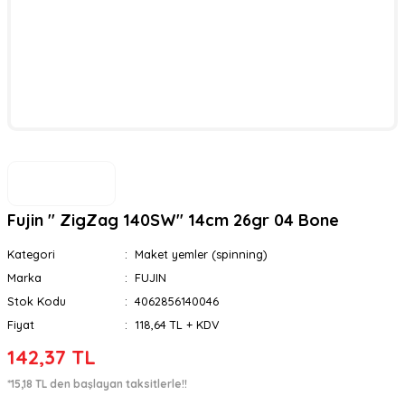
Fujin '' ZigZag 140SW'' 14cm 26gr 04 Bone
Kategori
Maket yemler (spinning)
Marka
FUJIN
Stok Kodu
4062856140046
Fiyat
118,64 TL + KDV
142,37 TL
*15,18 TL den başlayan taksitlerle!!