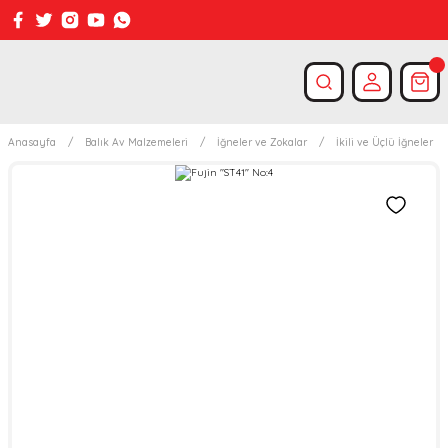
Anasayfa
Balık Av Malzemeleri
İğneler ve Zokalar
İkili ve Üçlü İğneler