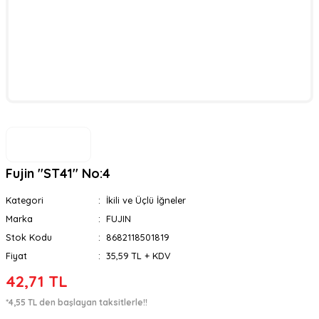
Fujin ''ST41'' No:4
Kategori
İkili ve Üçlü İğneler
Marka
FUJIN
Stok Kodu
8682118501819
Fiyat
35,59 TL + KDV
42,71 TL
*4,55 TL den başlayan taksitlerle!!