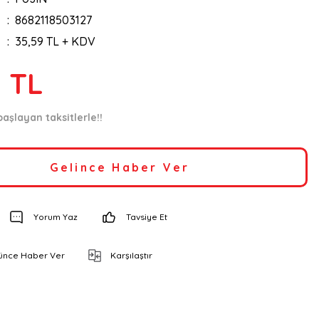
8682118503127
35,59 TL + KDV
1 TL
aşlayan taksitlerle!!
Gelince Haber Ver
Yorum Yaz
Tavsiye Et
şünce Haber Ver
Karşılaştır