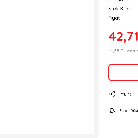
Stok Kodu
Fiyat
42,7
*4,55 TL den b
Paylaş
Fiyatı Dü