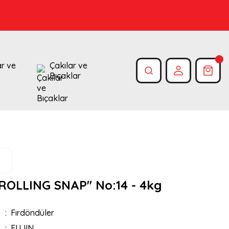
ar ve
Çakılar ve
Bıçaklar
J ROLLING SNAP'' No:14 - 4kg
Fırdöndüler
FUJIN