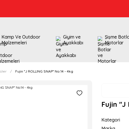
Kamp Ve Outdoor
Giyim ve
Şişme Botl
Malzemeleri
Ayakkabı
Motorlar
üler
Fujin ''J ROLLING SNAP'' No:14 - 4kg
Fujin ''
Kategori
Marka