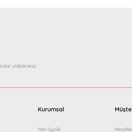
a yetersiz gördüğünüz noktaları öneri formunu kullanarak tarafımıza ilete
Bu ürüne ilk yorumu siz yapın!
Yorum Yaz
ar olabilirsiniz.
Gönder
Kurumsal
Müşter
Yeni Üyelik
Mesafel