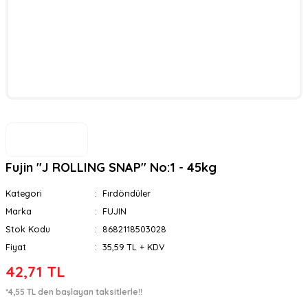
Fujin ''J ROLLING SNAP'' No:1 - 45kg
Kategori
Fırdöndüler
Marka
FUJIN
Stok Kodu
8682118503028
Fiyat
35,59 TL + KDV
42,71 TL
*4,55 TL den başlayan taksitlerle!!