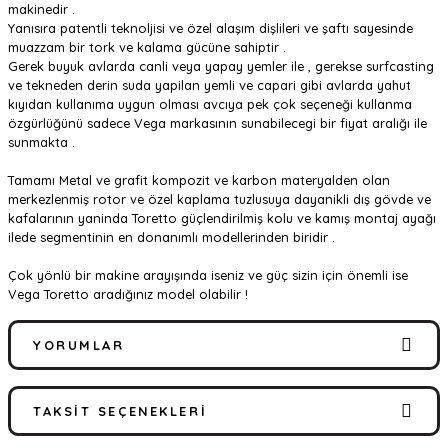
makinedir .
Yanısıra patentli teknoljisi ve özel alaşım dişlileri ve şaftı sayesinde
muazzam bir tork ve kalama gücüne sahiptir .
Gerek buyuk avlarda canli veya yapay yemler ile , gerekse surfcasting
ve tekneden derin suda yapilan yemli ve capari gibi avlarda yahut
kıyıdan kullanıma uygun olması avcıya pek çok seçeneği kullanma
özgürlüğünü sadece Vega markasının sunabilecegi bir fiyat aralığı ile
sunmakta .
Tamamı Metal ve grafit kompozit ve karbon materyalden olan
merkezlenmiş rotor ve özel kaplama tuzlusuya dayanikli dış gövde ve
kafalarının yaninda Toretto güçlendirilmiş kolu ve kamış montaj ayağı
ilede segmentinin en donanımlı modellerinden biridir .
Çok yönlü bir makine arayışında iseniz ve güç sizin için önemli ise
Vega Toretto aradığınız model olabilir !
YORUMLAR
TAKSIT SEÇENEKLERI
Bu ürüne ilk yorumu siz yapın!