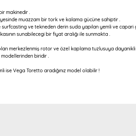
ir makinedir .
ı sayesinde muazzam bir tork ve kalama gücüne sahiptir .
 surfcasting ve tekneden derin suda yapilan yemli ve capari 
nın sunabilecegi bir fiyat aralığı ile sunmakta .
an merkezlenmiş rotor ve özel kaplama tuzlusuya dayanikli d
odellerinden biridir .
li ise Vega Toretto aradığınız model olabilir !
a yetersiz gördüğünüz noktaları öneri formunu kullanarak tarafımıza ilete
Bu ürüne ilk yorumu siz yapın!
Yorum Yaz