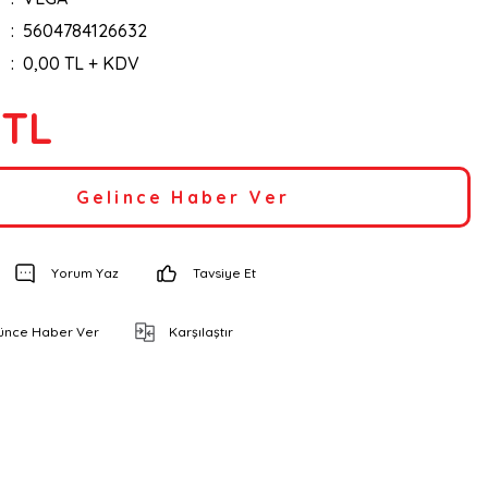
5604784126632
0,00 TL + KDV
 TL
Gelince Haber Ver
Yorum Yaz
Tavsiye Et
şünce Haber Ver
Karşılaştır