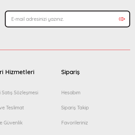
i Hizmetleri
Sipariş
i Satış Sözleşmesi
Hesabım
e Teslimat
Sipariş Takip
 ve Güvenlik
Favorileriniz