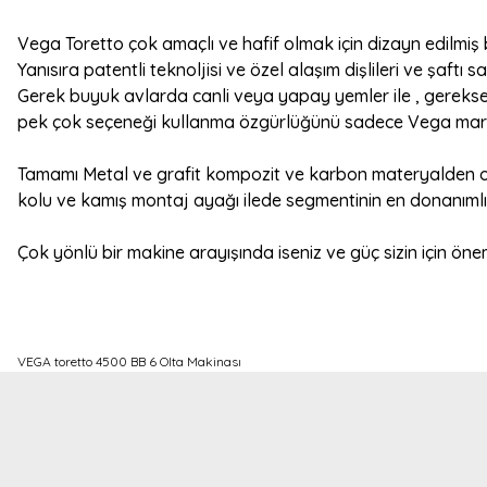
Vega Toretto çok amaçlı ve hafif olmak için dizayn edilmiş b
Yanısıra patentli teknoljisi ve özel alaşım dişlileri ve şaft
Gerek buyuk avlarda canli veya yapay yemler ile , gerekse
pek çok seçeneği kullanma özgürlüğünü sadece Vega markası
Tamamı Metal ve grafit kompozit ve karbon materyalden ol
kolu ve kamış montaj ayağı ilede segmentinin en donanımlı m
Çok yönlü bir makine arayışında iseniz ve güç sizin için önem
VEGA toretto 4500 BB 6 Olta Makinası
Bu ürünün fiyat bilgisi, resim, ürün açıklamalarında ve diğer konulard
Görüş ve önerileriniz için teşekkür ederiz.
Ürün resmi kalitesiz, bozuk veya görüntülenemiyor.
Ürün açıklamasında eksik bilgiler bulunuyor.