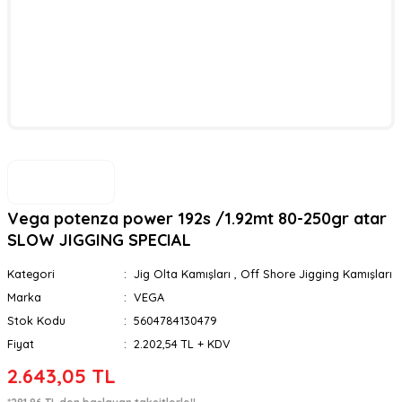
Vega potenza power 192s /1.92mt 80-250gr atar
SLOW JIGGING SPECIAL
Kategori
Jig Olta Kamışları
,
Off Shore Jigging Kamışları
Marka
VEGA
Stok Kodu
5604784130479
Fiyat
2.202,54 TL + KDV
2.643,05 TL