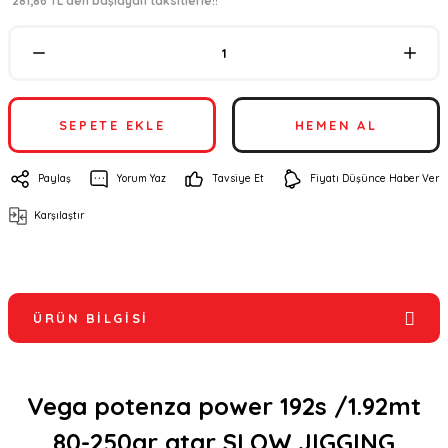
*281,86 TL den başlayan taksitlerle!!
SEPETE EKLE
HEMEN AL
Paylaş
Yorum Yaz
Tavsiye Et
Fiyatı Düşünce Haber Ver
Karşılaştır
ÜRÜN BILGISI
Vega potenza power 192s /1.92mt
80-250gr atar SLOW JIGGING