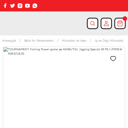
Anasayfa
Balık Av Malzemeleri
Misinalar ve İpler
İp ve Örgü Misinalar