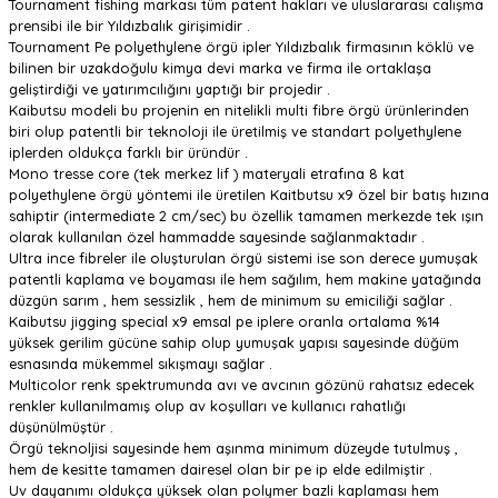
Tournament fishing markası tüm patent hakları ve uluslararası calışma
prensibi ile bir Yıldızbalık girişimidir .
Tournament Pe polyethylene örgü ipler Yıldızbalık firmasının köklü ve
bilinen bir uzakdoğulu kimya devi marka ve firma ile ortaklaşa
geliştirdiği ve yatırımcılığını yaptığı bir projedir .
Kaibutsu modeli bu projenin en nitelikli multi fibre örgü ürünlerinden
biri olup patentli bir teknoloji ile üretilmiş ve standart polyethylene
iplerden oldukça farklı bir üründür .
Mono tresse core (tek merkez lif ) materyali etrafına 8 kat
polyethylene örgü yöntemi ile üretilen Kaitbutsu x9 özel bir batış hızına
sahiptir (intermediate 2 cm/sec) bu özellik tamamen merkezde tek ışın
olarak kullanılan özel hammadde sayesinde sağlanmaktadır .
Ultra ince fibreler ile oluşturulan örgü sistemi ise son derece yumuşak
patentli kaplama ve boyaması ile hem sağılım, hem makine yatağında
düzgün sarım , hem sessizlik , hem de minimum su emiciliği sağlar .
Kaibutsu jigging special x9 emsal pe iplere oranla ortalama %14
yüksek gerilim gücüne sahip olup yumuşak yapısı sayesinde düğüm
esnasında mükemmel sıkışmayı sağlar .
Multicolor renk spektrumunda avı ve avcının gözünü rahatsız edecek
renkler kullanılmamış olup av koşulları ve kullanıcı rahatlığı
düşünülmüştür .
Örgü teknoljisi sayesinde hem aşınma minimum düzeyde tutulmuş ,
hem de kesitte tamamen dairesel olan bir pe ip elde edilmiştir .
Uv dayanımı oldukça yüksek olan polymer bazli kaplaması hem