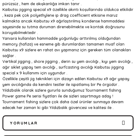
pürüzsüz , hem de akışkanlığa imkan tanır .
Kaibutsu jigging special x9 özellikle akıntı koşullarında oldukca etkilidir
, keza pek çok polyethylene ip drag coefficient etkisine maruz
kalmakta ancak Kaibutsu x9 ağırlaştırılmış kondense hammaddesi
sayesinde su tutma duruman direnebilmekte ve kontak doğrusunu
koruyabilmektedir .
Yanısıra kullanılan hammadde yoğunluğu arttırılmış olduğundan
memory (hafıza) ve esneme gib durumlardan tamamen muaf olan
Kaibutsu x9 sizlere en rahat avı yapmanız için gereken tüm olanakları
sağlar .
Vertikal jigging , shore jigging , derin su yem avcılığı , kıyı yem avcılığı ,
ağır siklet yapay tem avcılığı , surfcasting avcılığı Kaibutsu jigging
special x 9 kullanımı için uygundur .
Özellikle çeşitli jig teknikleri için dizayn edilen Kaibutsu x9 ağır yapay
yem avcılığında da kendini testler ile ispatlamış bir Pe örgüdür .
Yıldızbalık olarak sizlere gururla sunduğumuz Tournament fishing
Power game Pe serisi fiyatları ile de sizleri saşırtmaya aday !
Tournament fishing sizlere çok daha özel ürünler sunmaya devam
edecek her zaman ki gibi Yıldızbalık güvencesi ve kalitesi ile .
YORUMLAR