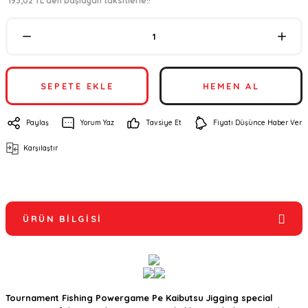
*193,02 TL den başlayan taksitlerle!!
SEPETE EKLE
HEMEN AL
Paylaş
Yorum Yaz
Tavsiye Et
Fiyatı Düşünce Haber Ver
Karşılaştır
ÜRÜN BILGISI
Tournament Fishing Powergame Pe Kaibutsu Jigging special