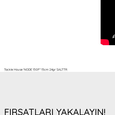
Tackle House 'NODE 150F'' 15cm 24gr SALTTR
Bu ürünün fiyat bilgisi, resim, ürün açıklamalarında ve diğer konulard
Görüş ve önerileriniz için teşekkür ederiz.
Ürün resmi kalitesiz, bozuk veya görüntülenemiyor.
Ürün açıklamasında eksik bilgiler bulunuyor.
Ürün bilgilerinde hatalar bulunuyor.
FIRSATLARI YAKALAYIN!
Ürün fiyatı diğer sitelerden daha pahalı.