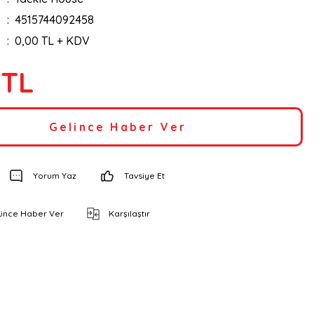
4515744092458
0,00 TL + KDV
 TL
Gelince Haber Ver
Yorum Yaz
Tavsiye Et
şünce Haber Ver
Karşılaştır