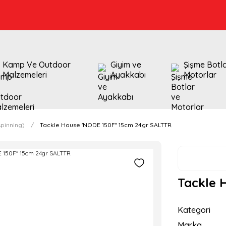
Kamp Ve Outdoor
Giyim ve
Şişme Botl
Malzemeleri
Ayakkabı
Motorlar
pinning)
Tackle House 'NODE 150F'' 15cm 24gr SALTTR
Tackle 
Kategori
Marka