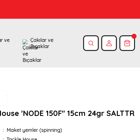
ar ve
Çakılar ve
Bıçaklar
House 'NODE 150F'' 15cm 24gr SALTTR
Maket yemler (spinning)
Tackle House