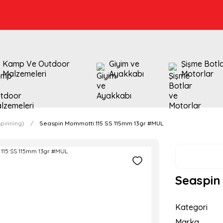
Kamp Ve Outdoor
Giyim ve
Şişme Botl
Malzemeleri
Ayakkabı
Motorlar
pinning)
Seaspin Mommotti 115 SS 115mm 13gr #MUL
Seaspin
Kategori
Marka