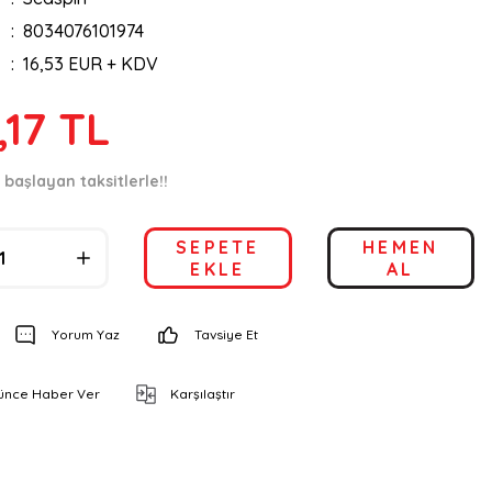
8034076101974
16,53 EUR + KDV
,17 TL
 başlayan taksitlerle!!
SEPETE
HEMEN
EKLE
AL
Yorum Yaz
Tavsiye Et
şünce Haber Ver
Karşılaştır