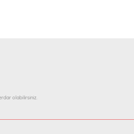
a yetersiz gördüğünüz noktaları öneri formunu kullanarak tarafımıza ilete
Bu ürüne ilk yorumu siz yapın!
Yorum Yaz
ar olabilirsiniz.