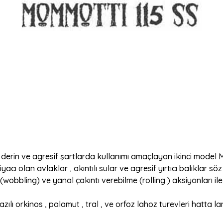
derin ve agresif şartlarda kullanımı amaçlayan ikinci model M
tiyacı olan avlaklar , akıntılı sular ve agresif yırtıcı balıkl
obbling) ve yanal çakıntı verebilme (rolling ) aksiyonları ile
yazılı orkinos , palamut , tral , ve orfoz lahoz turevleri hatta 