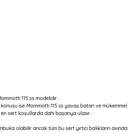
ommotti 115 ss modelidir .
ar söz konusu ise Mommotti 115 ss yavaş batan ve mükemmel
 en sert koşullarda dahi başarıya ulasır .
lambuka olabilir ancak tüm bu sert yırtıcı balıkların avında