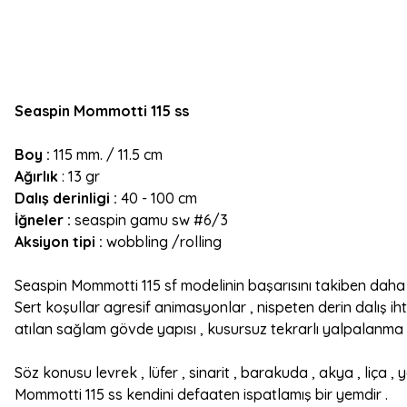
Seaspin Mommotti 115 ss
Boy :
115 mm. / 11.5 cm
Ağırlık
: 13 gr
Dalış derinligi :
40 - 100 cm
İğneler :
seaspin gamu sw #6/3
Aksiyon tipi :
wobbling /rolling
Seaspin Mommotti 115 sf modelinin başarısını takiben daha 
Sert koşullar agresif animasyonlar , nispeten derin dalış ih
atılan sağlam gövde yapısı , kusursuz tekrarlı yalpalanma (w
Söz konusu levrek , lüfer , sinarit , barakuda , akya , liça , 
Mommotti 115 ss kendini defaaten ispatlamış bir yemdir .