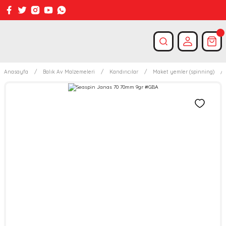
Anasayfa
Balık Av Malzemeleri
Kandırıcılar
Maket yemler (spinning)