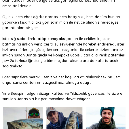
olan Janas modeli denge ve aksiyon eğrisi konusunda sikletinin
emsalsiz lideridir ...
Öyle ki hem ebat ağırlık orantısı hem batış hızı , hem de tüm bunları
yaparken kışkırtıcı aksiyon salınımları ile netice almanız neredeyse
garanti olan bir yem !
İster sığ suda direkt atılıp kamış aksiyonları ile çekilerek , ister
batmasına imkan verip çeşitli su seviyelerinde hareketlendirerek , ister
hızlı avcı türler için yüzeyden seri aksiyonlar ile çekerek sizlere sınırsız
imkan sunan Janas güçlü ve kompakt yapısı , can alıcı renk paternleri
, sw 2x tuzlusu iğneleriyle tüm meydan okumalara da kafa tutacak
sağlamlıkta !
Eğer süprizlere meraklı iseniz ve her koşulda atılabilecek tek bir yem
arıyorsanız çantanızın vazgeçilmezi olmaya aday .
Yine Seaspin italyan dizayn kalitesi ve Yıldızbalık güvencesi ile sizlere
sunulan Janas sizi bir peri masalına davet ediyor !