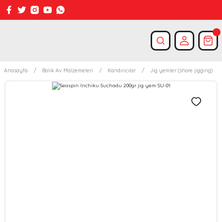
Anasayfa
Balık Av Malzemeleri
Kandırıcılar
Jig yemler (shore jigging)