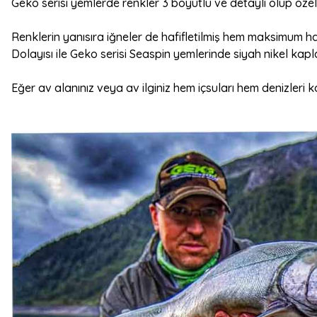
Geko serisi yemlerde renkler 3 boyutlu ve detaylı olup öz
Renklerin yanısıra iğneler de hafifletilmiş hem maksimum har
Dolayısı ile Geko serisi Seaspin yemlerinde siyah nikel kapl
Eğer av alanınız veya av ilginiz hem içsuları hem denizleri 