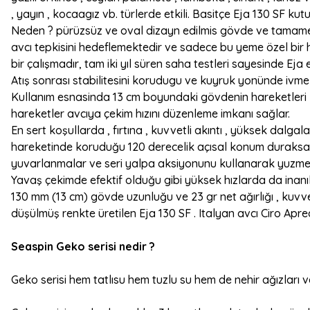
, yayın , kocaagız vb. türlerde etkili. Basitçe Eja 130 SF kut
Neden ? pürüzsüz ve oval dizayn edilmis gövde ve tamamen 
avcı tepkisini hedeflemektedir ve sadece bu yeme özel bir
bir çalışmadır, tam iki yıl süren saha testleri sayesinde Ej
Atış sonrası stabilitesini korudugu ve kuyruk yonünde ivme
Kullanım esnasinda 13 cm boyundaki gövdenin hareketleri kam
hareketler avcıya çekim hızını düzenleme imkanı sağlar.
En sert koşullarda , fırtına , kuvvetli akıntı , yüksek dalg
hareketinde koruduğu 120 derecelik açısal konum duraksamal
yuvarlanmalar ve seri yalpa aksiyonunu kullanarak yuzmekte
Yavaş çekimde efektif olduğu gibi yüksek hızlarda da inanıl
130 mm (13 cm) gövde uzunluğu ve 23 gr net ağırlığı , kuvvet
düşülmüş renkte üretilen Eja 130 SF . Italyan avcı Ciro Apre
Seaspin Geko serisi nedir ?
Geko serisi hem tatlısu hem tuzlu su hem de nehir ağızları ve