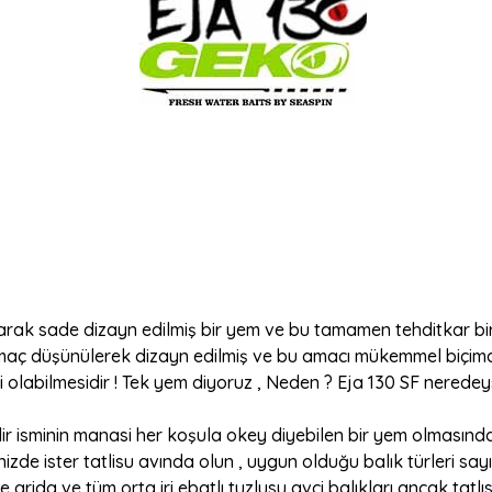
 olarak sade dizayn edilmiş bir yem ve bu tamamen tehditkar 
aç düşünülerek dizayn edilmiş ve bu amacı mükemmel biçimde
li olabilmesidir ! Tek yem diyoruz , Neden ? Eja 130 SF neredey
ir isminin manasi her koşula okey diyebilen bir yem olmasında
izde ister tatlisu avında olun , uygun olduğu balık türleri sa
e grida ve tüm orta iri ebatlı tuzlusu avci balıkları ancak tatlı