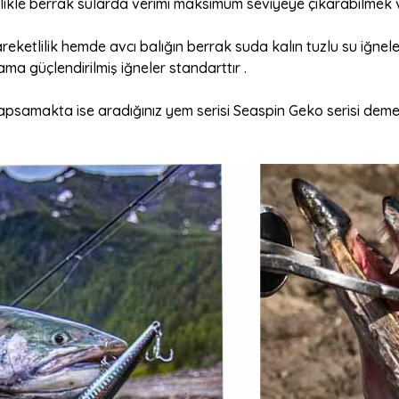
ellikle berrak sularda verimi maksimum seviyeye çıkarabilme
eketlilik hemde avcı balığın berrak suda kalın tuzlu su iğnele
ama güçlendirilmiş iğneler standarttır .
kapsamakta ise aradığınız yem serisi Seaspin Geko serisi demek