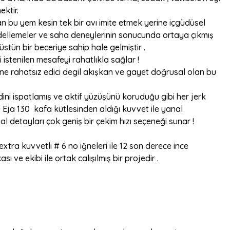
ektir.
 bu yem kesin tek bir avı imite etmek yerine içgüdüsel
dellemeler ve saha deneylerinin sonucunda ortaya çıkmış
üstün bir beceriye sahip hale gelmiştir .
stenilen mesafeyi rahatlıkla sağlar !
ine rahatsız edici degil akışkan ve gayet doğrusal olan bu
ndini ispatlamış ve aktif yüzüşünü koruduğu gibi her jerk
 Eja 130 kafa kütlesinden aldığı kuvvet ile yanal
 detayları çok geniş bir çekim hızı seçeneği sunar !
xtra kuvvetli # 6 no iğneleri ile 12 son derece ince
ve ekibi ile ortak calışılmış bir projedir .