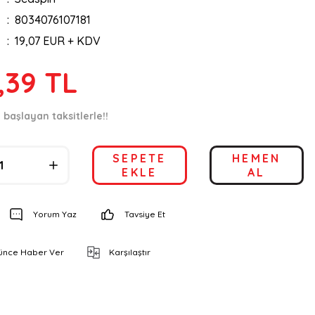
8034076107181
19,07 EUR + KDV
,39 TL
 başlayan taksitlerle!!
SEPETE
HEMEN
EKLE
AL
Yorum Yaz
Tavsiye Et
şünce Haber Ver
Karşılaştır