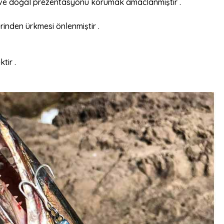
k ve doğal prezentasyonu korumak amaclanmıştır .
rinden ürkmesi önlenmiştir .
tir .