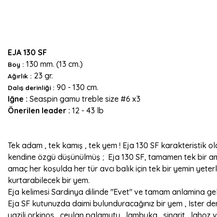
EJA 130 SF
130 mm. (13 cm.)
Boy :
23 gr.
Ağırlık :
90 - 130 cm.
Dalış derinliği :
Iğne :
Seaspin gamu treble size #6 x3
Önerilen leader :
12 - 43 lb
Tek adam , tek kamış , tek yem ! Eja 130 SF karakteristik
kendine özgü düşünülmüş ; Eja 130 SF, tamamen tek bir am
amaç her koşulda her tür avcı balık için tek bir yemin yeter
kurtarabilecek bir yem.
Eja kelimesi Sardinya dilinde "Evet" ve tamam anlamina gel
Eja SF kutunuzda daimi bulunduracağınız bir yem , Ister den
yazili orkinos , ceylan palamutu , lambuka , sinarit , lahoz v