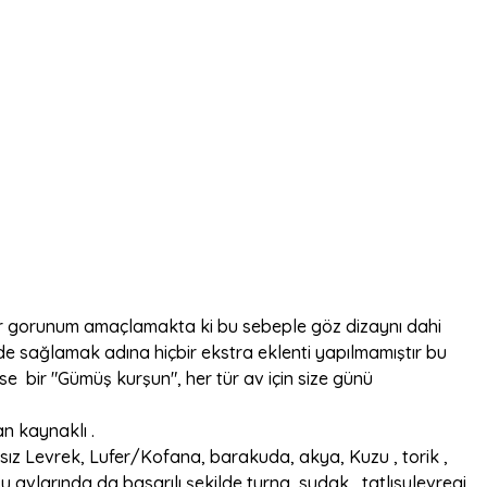
bir gorunum amaçlamakta ki bu sebeple göz dizaynı dahi
 sağlamak adına hiçbir ekstra eklenti yapılmamıştır bu
se bir "Gümüş kurşun", her tür av için size günü
n kaynaklı .
yısız Levrek, Lufer/Kofana, barakuda, akya, Kuzu , torik ,
su avlarında da basarılı şekilde turna, sudak , tatlısulevregi