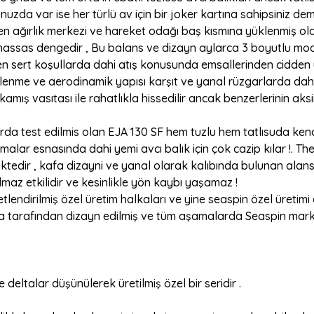
unuzda var ise her türlü av için bir joker kartına sahipsiniz dem
ağırlık merkezi ve hareket odağı baş kısmına yüklenmiş olan
 hassas dengedir , Bu balans ve dizayn aylarca 3 boyutlu mo
a en sert koşullarda dahi atış konusunda emsallerinden cidden 
lenme ve aerodinamik yapısı karşıt ve yanal rüzgarlarda dahi i
ış vasıtası ile rahatlıkla hissedilir ancak benzerlerinin aks
alarda test edilmis olan EJA 130 SF hem tuzlu hem tatlısuda ke
ar esnasında dahi yemi avcı balık için çok cazip kılar !. The
dir , kafa dizayni ve yanal olarak kalıbında bulunan alansal
maz etkilidir ve kesinlikle yön kaybı yaşamaz !
lendirilmiş özel üretim halkaları ve yine seaspin özel üretimi e
a tarafından dizayn edilmiş ve tüm aşamalarda Seaspin markası 
 deltalar düşünülerek üretilmiş özel bir seridir .