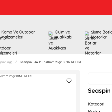
Kamp Ve Outdoor
Giyim ve
Şişme Botl
Malzemeleri
Ayakkabı
Motorlar
pinning)
Seaspin EJA 130 130mm 23gr KING GHOST
Seaspin
Kategori
Marka