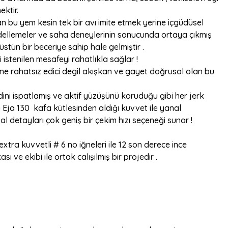
ektir.
 bu yem kesin tek bir avı imite etmek yerine içgüdüsel
dellemeler ve saha deneylerinin sonucunda ortaya çıkmış
üstün bir beceriye sahip hale gelmiştir .
stenilen mesafeyi rahatlıkla sağlar !
ine rahatsız edici degil akışkan ve gayet doğrusal olan bu
ndini ispatlamış ve aktif yüzüşünü koruduğu gibi her jerk
 Eja 130 kafa kütlesinden aldığı kuvvet ile yanal
 detayları çok geniş bir çekim hızı seçeneği sunar !
xtra kuvvetli # 6 no iğneleri ile 12 son derece ince
ve ekibi ile ortak calışılmış bir projedir .