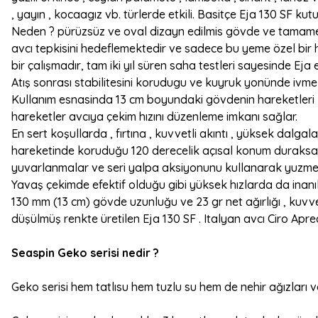
, yayın , kocaagız vb. türlerde etkili. Basitçe Eja 130 SF kut
Neden ? pürüzsüz ve oval dizayn edilmis gövde ve tamamen 
avcı tepkisini hedeflemektedir ve sadece bu yeme özel bir
bir çalışmadır, tam iki yıl süren saha testleri sayesinde Ej
Atış sonrası stabilitesini korudugu ve kuyruk yonünde ivme
Kullanım esnasinda 13 cm boyundaki gövdenin hareketleri kam
hareketler avcıya çekim hızını düzenleme imkanı sağlar.
En sert koşullarda , fırtına , kuvvetli akıntı , yüksek dalg
hareketinde koruduğu 120 derecelik açısal konum duraksamal
yuvarlanmalar ve seri yalpa aksiyonunu kullanarak yuzmekte
Yavaş çekimde efektif olduğu gibi yüksek hızlarda da inanıl
130 mm (13 cm) gövde uzunluğu ve 23 gr net ağırlığı , kuvvet
düşülmüş renkte üretilen Eja 130 SF . Italyan avcı Ciro Apre
Seaspin Geko serisi nedir ?
Geko serisi hem tatlısu hem tuzlu su hem de nehir ağızları ve