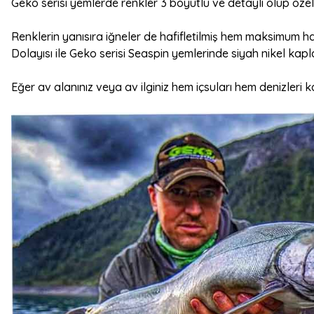
Geko serisi yemlerde renkler 3 boyutlu ve detaylı olup öz
Renklerin yanısıra iğneler de hafifletilmiş hem maksimum har
Dolayısı ile Geko serisi Seaspin yemlerinde siyah nikel kapl
Eğer av alanınız veya av ilginiz hem içsuları hem denizleri 