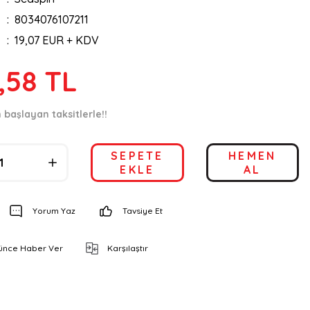
8034076107211
19,07 EUR + KDV
,58 TL
 başlayan taksitlerle!!
SEPETE
HEMEN
EKLE
AL
Yorum Yaz
Tavsiye Et
şünce Haber Ver
Karşılaştır