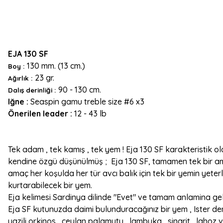
EJA 130 SF
130 mm. (13 cm.)
Boy :
23 gr.
Ağırlık :
90 - 130 cm.
Dalış derinliği :
Iğne :
Seaspin gamu treble size #6 x3
Önerilen leader :
12 - 43 lb
Tek adam , tek kamış , tek yem ! Eja 130 SF karakteristik
kendine özgü düşünülmüş ; Eja 130 SF, tamamen tek bir am
amaç her koşulda her tür avcı balık için tek bir yemin yeter
kurtarabilecek bir yem.
Eja kelimesi Sardinya dilinde "Evet" ve tamam anlamina gel
Eja SF kutunuzda daimi bulunduracağınız bir yem , Ister den
yazili orkinos , ceylan palamutu , lambuka , sinarit , lahoz v