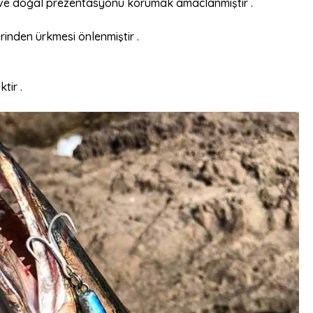
k ve doğal prezentasyonu korumak amaclanmıştır .
rinden ürkmesi önlenmiştir .
tir .