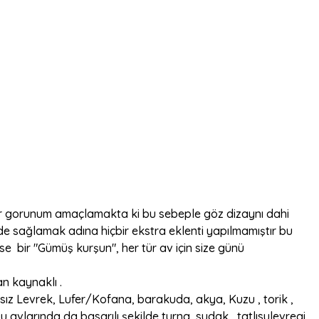
bir gorunum amaçlamakta ki bu sebeple göz dizaynı dahi
 sağlamak adına hiçbir ekstra eklenti yapılmamıştır bu
se bir "Gümüş kurşun", her tür av için size günü
n kaynaklı .
yısız Levrek, Lufer/Kofana, barakuda, akya, Kuzu , torik ,
su avlarında da basarılı şekilde turna, sudak , tatlısulevregi