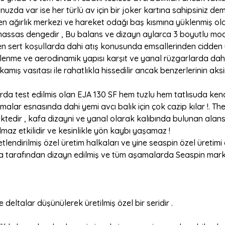
unuzda var ise her türlü av için bir joker kartına sahipsiniz dem
ağırlık merkezi ve hareket odağı baş kısmına yüklenmiş olan
 hassas dengedir , Bu balans ve dizayn aylarca 3 boyutlu mo
a en sert koşullarda dahi atış konusunda emsallerinden cidden 
lenme ve aerodinamik yapısı karşıt ve yanal rüzgarlarda dahi i
ış vasıtası ile rahatlıkla hissedilir ancak benzerlerinin aks
alarda test edilmis olan EJA 130 SF hem tuzlu hem tatlısuda ke
ar esnasında dahi yemi avcı balık için çok cazip kılar !. The
dir , kafa dizayni ve yanal olarak kalıbında bulunan alansal
maz etkilidir ve kesinlikle yön kaybı yaşamaz !
lendirilmiş özel üretim halkaları ve yine seaspin özel üretimi e
a tarafından dizayn edilmiş ve tüm aşamalarda Seaspin markası 
 deltalar düşünülerek üretilmiş özel bir seridir .