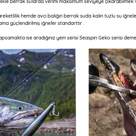
ellikle berrak sularda verimi maksimum seviyeye çıkarabilme
eketlilik hemde avcı balığın berrak suda kalın tuzlu su iğnele
ama güçlendirilmiş iğneler standarttır .
kapsamakta ise aradığınız yem serisi Seaspin Geko serisi demek