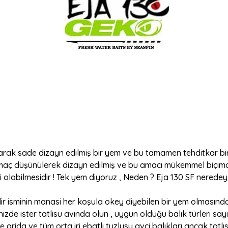
 olarak sade dizayn edilmiş bir yem ve bu tamamen tehditkar 
aç düşünülerek dizayn edilmiş ve bu amacı mükemmel biçimde
li olabilmesidir ! Tek yem diyoruz , Neden ? Eja 130 SF neredey
ir isminin manasi her koşula okey diyebilen bir yem olmasında
izde ister tatlisu avında olun , uygun olduğu balık türleri sa
e grida ve tüm orta iri ebatlı tuzlusu avci balıkları ancak tatlı