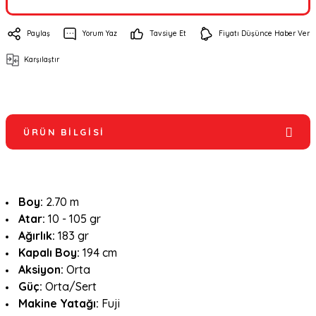
Paylaş
Yorum Yaz
Tavsiye Et
Fiyatı Düşünce Haber Ver
Karşılaştır
ÜRÜN BILGISI
Boy:
2.70 m
Atar:
10 - 105 gr
Ağırlık:
183 gr
Kapalı Boy:
194 cm
Aksiyon:
Orta
Güç:
Orta/Sert
Makine Yatağı:
Fuji