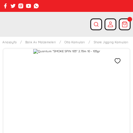
Anasayfa
Balık Av Malzemeleri
Olta Kamışları
Shore Jigging Kamışları