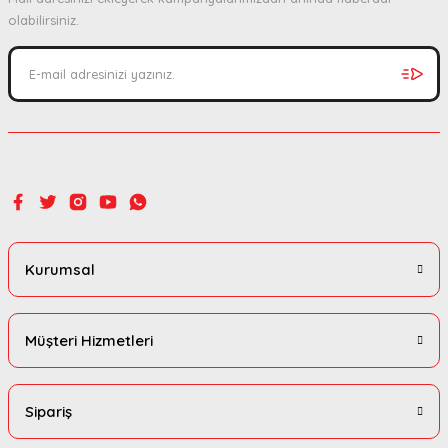
Ürün bilgilerinde hatalar bulunuyor.
olabilirsiniz.
Ürün fiyatı diğer sitelerden daha pahalı.
Bu ürüne benzer farklı alternatifler olmalı.
Gönder
Kurumsal
Müşteri Hizmetleri
Sipariş