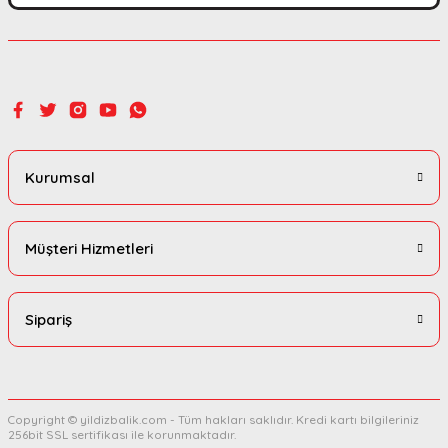
Gönder
Kurumsal
Müşteri Hizmetleri
Sipariş
Copyright © yildizbalik.com - Tüm hakları saklıdır. Kredi kartı bilgileriniz
256bit SSL sertifikası ile korunmaktadır.