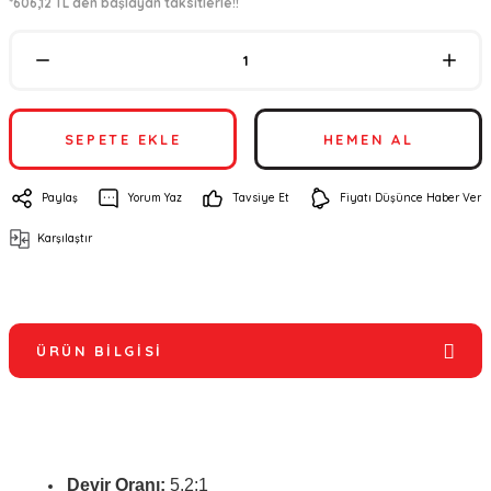
*606,12 TL den başlayan taksitlerle!!
SEPETE EKLE
HEMEN AL
Paylaş
Yorum Yaz
Tavsiye Et
Fiyatı Düşünce Haber Ver
Karşılaştır
ÜRÜN BILGISI
Devir Oranı:
5.2:1