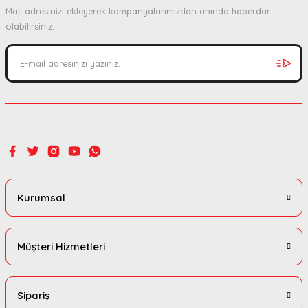
Mail adresinizi ekleyerek kampanyalarımızdan anında haberdar
Ürün bilgilerinde hatalar bulunuyor.
olabilirsiniz.
Ürün fiyatı diğer sitelerden daha pahalı.
Bu ürüne benzer farklı alternatifler olmalı.
Gönder
Kurumsal
Müşteri Hizmetleri
Sipariş