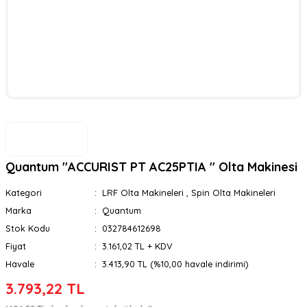
Quantum ''ACCURIST PT AC25PTIA '' Olta Makinesi
Kategori
LRF Olta Makineleri
,
Spin Olta Makineleri
Marka
Quantum
Stok Kodu
032784612698
Fiyat
3.161,02 TL + KDV
Havale
3.413,90 TL (%10,00 havale indirimi)
3.793,22 TL