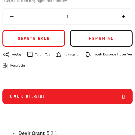
*404,52 TL den başlayan taksitlerle!!
SEPETE EKLE
HEMEN AL
Paylaş
Yorum Yaz
Tavsiye Et
Fiyatı Düşünce Haber Ver
Karşılaştır
ÜRÜN BILGISI
Devir Oranı:
5.2:1