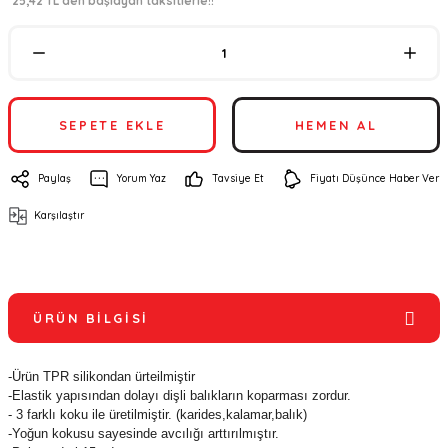
*25,42 TL den başlayan taksitlerle!!
SEPETE EKLE
HEMEN AL
Paylaş
Yorum Yaz
Tavsiye Et
Fiyatı Düşünce Haber Ver
Karşılaştır
ÜRÜN BILGISI
-Ürün TPR silikondan ürteilmiştir
-Elastik yapısından dolayı dişli balıkların koparması zordur.
- 3 farklı koku ile üretilmiştir. (karides,kalamar,balık)
-Yoğun kokusu sayesinde avcılığı arttırılmıştır.