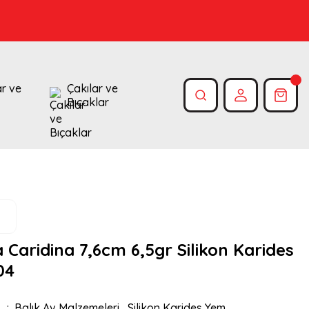
ar ve
Çakılar ve
Bıçaklar
Caridina 7,6cm 6,5gr Silikon Karides
04
Balık Av Malzemeleri
,
Silikon Karides Yem