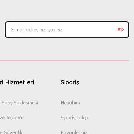
i Hizmetleri
Sipariş
i Satış Sözleşmesi
Hesabım
e Teslimat
Sipariş Takip
 ve Güvenlik
Favorileriniz