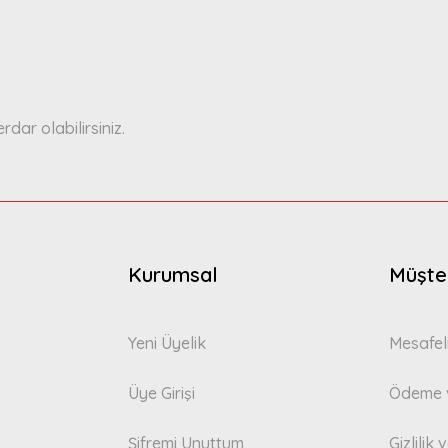
Yorum Yaz
ar olabilirsiniz.
Gönder
Kurumsal
Müşter
Yeni Üyelik
Mesafel
Üye Girişi
Ödeme v
Şifremi Unuttum
Gizlilik