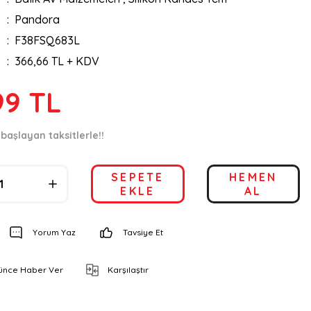
Pandora
F38FSQ683L
366,66 TL + KDV
99 TL
başlayan taksitlerle!!
SEPETE
HEMEN
EKLE
AL
Yorum Yaz
Tavsiye Et
şünce Haber Ver
Karşılaştır