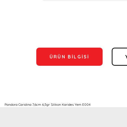
ÜRÜN BILGISI
Pandora Caridina 7,6cm 6,5gr Silikon Karides Yem E004
Bu ürünün fiyat bilgisi, resim, ürün açıklamalarında ve diğer konulard
Görüş ve önerileriniz için teşekkür ederiz.