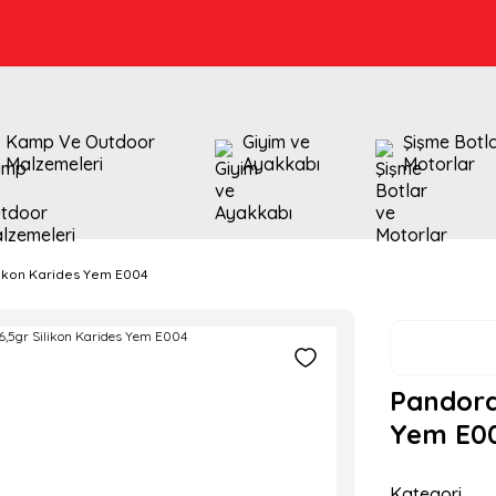
Kamp Ve Outdoor
Giyim ve
Şişme Botl
Malzemeleri
Ayakkabı
Motorlar
likon Karides Yem E004
Pandora 
Yem E0
Kategori