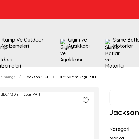
Kamp Ve Outdoor
Giyim ve
Şişme Botl
Malzemeleri
Ayakkabı
Motorlar
pinning)
Jackson ''SURF GLIDE'' 130mm 23gr PRH
Jackson
Kategori
Marka