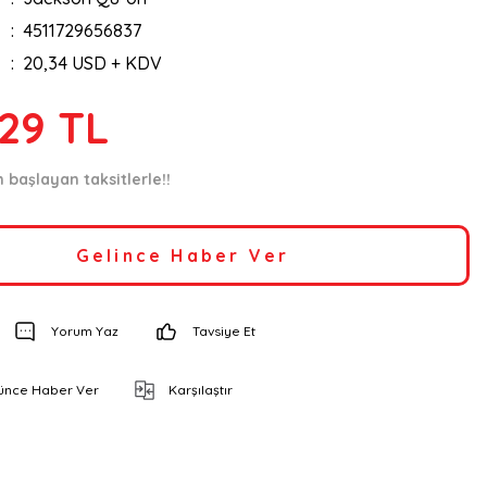
4511729656837
20,34 USD + KDV
,29 TL
 başlayan taksitlerle!!
Gelince Haber Ver
Yorum Yaz
Tavsiye Et
şünce Haber Ver
Karşılaştır