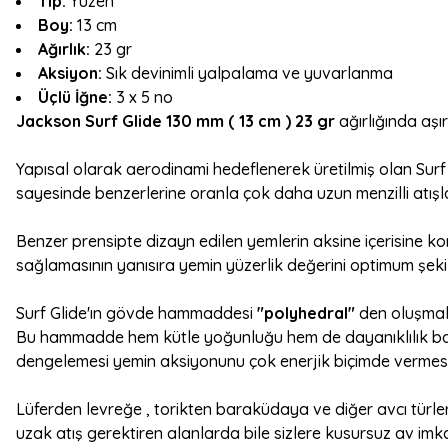
Tip:
Yüzen
Boy:
13 cm
Ağırlık:
23 gr
Aksiyon:
Sık devinimli yalpalama ve yuvarlanma
Üçlü İğne:
3 x 5 no
Jackson Surf Glide 130 mm ( 13 cm ) 23 gr
ağırlığında aşır
Yapısal olarak aerodinami hedeflenerek üretilmiş olan Surf
sayesinde benzerlerine oranla çok daha uzun menzilli atışl
Benzer prensipte dizayn edilen yemlerin aksine içerisine k
sağlamasının yanısıra yemin yüzerlik değerini optimum şek
Surf Glide'ın gövde hammaddesi
"polyhedral"
den oluşmak
Bu hammadde hem kütle yoğunluğu hem de dayanıklılık bakı
dengelemesi yemin aksiyonunu çok enerjik biçimde vermesin
Lüferden levreğe , torikten baraküdaya ve diğer avcı türlere
uzak atış gerektiren alanlarda bile sizlere kusursuz av imk