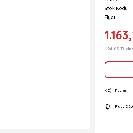
Stok Kodu
Fiyat
1.163
*124,05 TL den
Paylaş
Fiyatı Dü