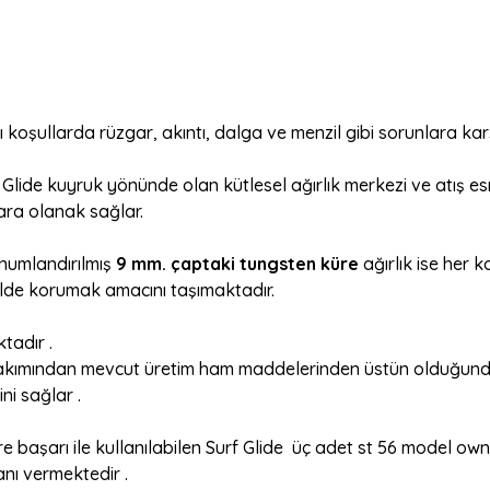
ı koşullarda rüzgar, akıntı, dalga ve menzil gibi sorunlara kar
 Glide kuyruk yönünde olan kütlesel ağırlık merkezi ve atış e
ara olanak sağlar.
onumlandırılmış
9 mm. çaptaki tungsten küre
ağırlık ise her 
ilde korumak amacını taşımaktadır.
tadır .
mından mevcut üretim ham maddelerinden üstün olduğundan tü
i sağlar .
 başarı ile kullanılabilen Surf Glide üç adet st 56 model owne
anı vermektedir .