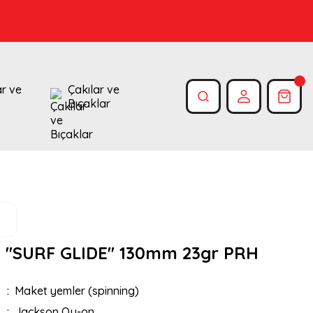
ar ve
Çakılar ve
Bıçaklar
 ''SURF GLIDE'' 130mm 23gr PRH
Maket yemler (spinning)
Jackson Qu-on