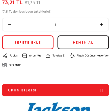
73,21 TL
81,35 TL
*7,81 TL den başlayan taksitlerle!!
SEPETE EKLE
HEMEN AL
Paylaş
Yorum Yaz
Tavsiye Et
Fiyatı Düşünce Haber Ver
Karşılaştır
ÜRÜN BILGISI