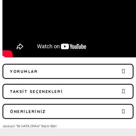
YORUMLAR
TAKSIT SEÇENEKLERI
Bu ürüne ilk yorumu siz yapın!
ÖNERILERINIZ
Yorum Yaz
Jackson ''SE HATA CRAW'' 8.6cm BSH
Bu ürünün fiyat bilgisi, resim, ürün açıklamalarında ve diğer
konularda yetersiz gördüğünüz noktaları öneri formunu kullanarak