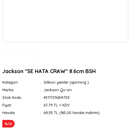
Jackson ''SE HATA CRAW'' 8.6cm BSH
Kategori
Silikon yemler (spinning )
Marka
Jackson Qu-on
Stok Kodu
4511729654703
Fiyat
67,79 TL + KDV
Havale
69,55 TL (%5,00 havale indirimi)
%10