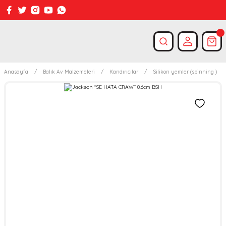
Anasayfa
Balık Av Malzemeleri
Kandırıcılar
Silikon yemler (spinning )