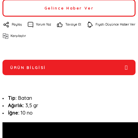
Gelince Haber Ver
Paylaş
Yorum Yaz
Tavsiye Et
Fiyatı Düşünce Haber Ver
Karşılaştır
ÜRÜN BILGISI
Tip:
Batan
Ağırlık:
3,5 gr
İğne:
10 no