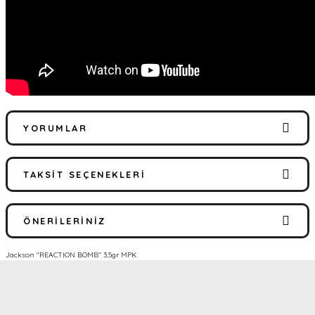
YORUMLAR
TAKSIT SEÇENEKLERI
Bu ürüne ilk yorumu siz yapın!
ÖNERILERINIZ
Yorum Yaz
Jackson ''REACTION BOMB'' 3,5gr MPK
Bu ürünün fiyat bilgisi, resim, ürün açıklamalarında ve diğer
konularda yetersiz gördüğünüz noktaları öneri formunu kullanarak
tarafımıza iletebilirsiniz.
Görüş ve önerileriniz için teşekkür ederiz.