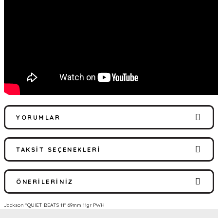
YORUMLAR
TAKSIT SEÇENEKLERI
Bu ürüne ilk yorumu siz yapın!
ÖNERILERINIZ
Yorum Yaz
Jackson ''QUIET BEATS 11'' 69mm 11gr PWH
Bu ürünün fiyat bilgisi, resim, ürün açıklamalarında ve diğer