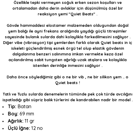
Özellikle tepki vermeyen soğuk erken sezon koşulları ve
ortalamadan daha derin avlaklar için düşünülmüş özel bir
reaksiyon yemi "Quiet Beats" .
Gövde hammaddesi elostamer malzemeden oldugundan doğal
yem balığı ile ayni frekans aralığında yaydığı güçlü titreşimler
sayesinde bulanık sularda dahi kolaylikla farkedilmesini sağlıyor .
Diğer vibe (vibrasyon) tipi yemlerden farklı olarak Quiet beats in iç
iskeleti güçlendirilmiş esnek örgü tel olup elastik gövdenin
dalgalanma benzeri salınımına imkan vermekte keza özel
açılandırılmış sabit tungsten ağırlığı uzak atışlara ve kolaylıkla
istenilen derinliğe inmesini sağlıyor .
Daha önce söylediğimiz gibi o ne bir vib , ne bir silikon yem .. o
Quiet beats !
Tatlı ve Tuzlu sularda denemelerin tümünde pek çok türde avcılığını
ispatladığı gibi süpriz balık türlerini de kandırabilen nadir bir model .
Tip:
Batan
Boy:
69 mm
Ağırlık:
11 gr
Üçlü İğne:
12 no