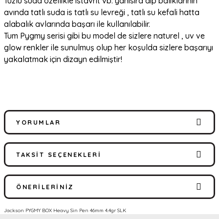
Tuzlu suda özellikle istavrit vb. yanısıra dip balıklarının
avında tatlı suda is tatlı su levreği , tatlı su kefali hatta
alabalık avlarında başarı ile kullanılabilir.
Tum Pygmy serisi gibi bu model de sizlere naturel , uv ve
glow renkler ile sunulmuş olup her koşulda sizlere başarıyı
yakalatmak için dizayn edilmiştir!
YORUMLAR
TAKSIT SEÇENEKLERI
Bu ürüne ilk yorumu siz yapın!
ÖNERILERINIZ
Yorum Yaz
Jackson PYGMY BOX Heavy Sin Pen 46mm 4.4gr SLK
Bu ürünün fiyat bilgisi, resim, ürün açıklamalarında ve diğer