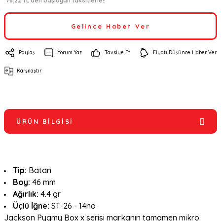
*76,22 TL den başlayan taksitlerle!!
Gelince Haber Ver
Paylaş
Yorum Yaz
Tavsiye Et
Fiyatı Düşünce Haber Ver
Karşılaştır
ÜRÜN BILGISI
Tip:
Batan
Boy:
46 mm
Ağırlık:
4.4 gr
Üçlü İğne:
ST-26 - 14no
Jackson Pygmy Box x serisi markanın tamamen mikro