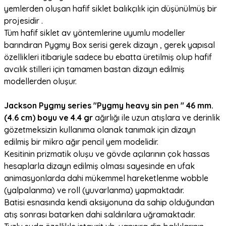
yemlerden oluşan hafif siklet balıkçılık için düşünülmüş bir
projesidir .
Tüm hafif siklet av yöntemlerine uyumlu modeller
barındıran Pygmy Box serisi gerek dizayn , gerek yapısal
özellikleri itibariyle sadece bu ebatta üretilmiş olup hafif
avcılık stilleri için tamamen bastan dizayn edilmiş
modellerden oluşur.
Jackson Pygmy series "Pygmy heavy sin pen " 46 mm.
(4.6 cm) boyu ve 4.4 gr
ağırlığı ile uzun atışlara ve derinlik
gözetmeksizin kullanıma olanak tanımak için dizayn
edilmiş bir mikro ağır pencil yem modelidir.
Kesitinin prizmatik oluşu ve gövde açılarının çok hassas
hesaplarla dizayn edilmiş olması sayesinde en ufak
animasyonlarda dahi mükemmel hareketlenme wobble
(yalpalanma) ve roll (yuvarlanma) yapmaktadır.
Batisi esnasında kendi aksiyonuna da sahip olduğundan
atış sonrası batarken dahi saldırılara uğramaktadır.