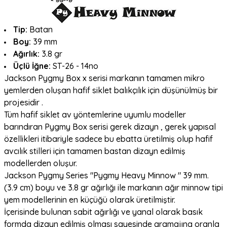
Tip:
Batan
Boy:
39 mm
Ağırlık:
3.8 gr
Üçlü İğne:
ST-26 - 14no
Jackson Pygmy Box x serisi markanın tamamen mikro
yemlerden oluşan hafif siklet balıkçılık için düşünülmüş bir
projesidir .
Tüm hafif siklet av yöntemlerine uyumlu modeller
barındıran Pygmy Box serisi gerek dizayn , gerek yapısal
özellikleri itibariyle sadece bu ebatta üretilmiş olup hafif
avcılık stilleri için tamamen bastan dizayn edilmiş
modellerden oluşur.
Jackson Pygmy Series "Pygmy Heavy Minnow " 39 mm.
(3.9 cm) boyu ve 3.8 gr ağırlığı ile markanın ağır minnow tipi
yem modellerinin en küçüğü olarak üretilmiştir.
İçerisinde bulunan sabit ağırlığı ve yanal olarak basık
formda dizayn edilmiş olması sayesinde gramajına oranla