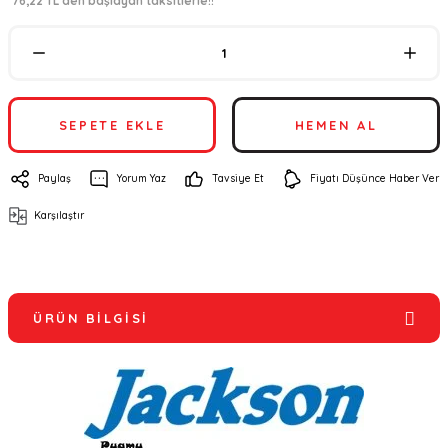
*76,22 TL den başlayan taksitlerle!!
SEPETE EKLE
HEMEN AL
Paylaş
Yorum Yaz
Tavsiye Et
Fiyatı Düşünce Haber Ver
Karşılaştır
ÜRÜN BILGISI