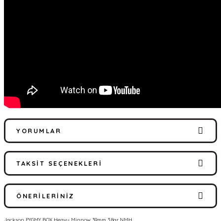
YORUMLAR
TAKSIT SEÇENEKLERI
Bu ürüne ilk yorumu siz yapın!
ÖNERILERINIZ
Yorum Yaz
Jackson PYGMY BOX Heavy Minnow 39mm 3.8gr NMH