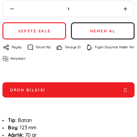
SEPETE EKLE
HEMEN AL
Paylaş
Yorum Yaz
Tavsiye Et
Fiyatı Düşünce Haber Ver
Karşılaştır
ÜRÜN BILGISI
Tip:
Batan
Boy:
123 mm
Ağırlık:
70 gr