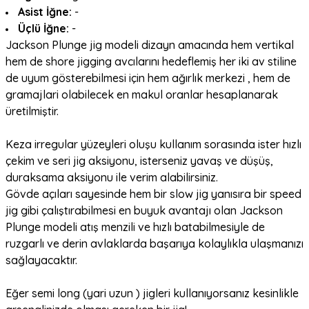
Asist İğne:
-
Üçlü İğne:
-
Jackson Plunge jig modeli dizayn amacında hem vertikal
hem de shore jigging avcılarını hedeflemiş her iki av stiline
de uyum gösterebilmesi için hem ağırlık merkezi , hem de
gramajlari olabilecek en makul oranlar hesaplanarak
üretilmiştir.
Keza irregular yüzeyleri oluşu kullanım sorasında ister hızlı
çekim ve seri jig aksiyonu, isterseniz yavaş ve düşüş,
duraksama aksiyonu ile verim alabilirsiniz.
Gövde açıları sayesinde hem bir slow jig yanısıra bir speed
jig gibi çalıştırabilmesi en buyuk avantajı olan Jackson
Plunge modeli atış menzili ve hızlı batabilmesiyle de
ruzgarlı ve derin avlaklarda başarıya kolaylıkla ulaşmanızı
sağlayacaktır.
Eğer semi long (yari uzun ) jigleri kullanıyorsanız kesinlikle