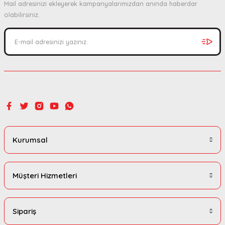
Mail adresinizi ekleyerek kampanyalarımızdan anında haberdar
Ürün bilgilerinde hatalar bulunuyor.
olabilirsiniz.
Ürün fiyatı diğer sitelerden daha pahalı.
Bu ürüne benzer farklı alternatifler olmalı.
Gönder
Kurumsal
Müşteri Hizmetleri
Sipariş