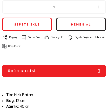
SEPETE EKLE
HEMEN AL
Paylaş
Yorum Yaz
Tavsiye Et
Fiyatı Düşünce Haber Ver
Karşılaştır
ÜRÜN BILGISI
Tip:
Hızlı
Batan
Boy:
12 cm
Ağırlık:
40 gr