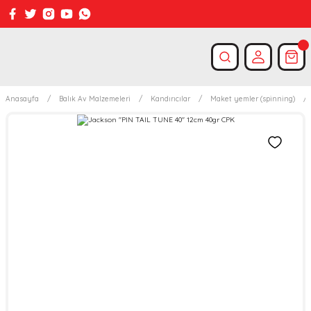
Anasayfa
Balık Av Malzemeleri
Kandırıcılar
Maket yemler (spinning)