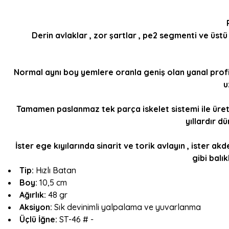
Derin avlaklar , zor şartlar , pe2 segmenti ve üst
Normal aynı boy yemlere oranla geniş olan yanal profil
u
Tamamen paslanmaz tek parça iskelet sistemi ile üretil
yıllardır d
İster ege kıyılarında sinarit ve torik avlayın , ister a
gibi balık
Tip:
Hızlı
Batan
Boy:
10,5 cm
Ağırlık:
48 gr
Aksiyon:
Sık devinimli yalpalama ve yuvarlanma
Üçlü İğne:
ST-46 # -