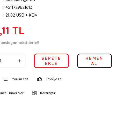
4511729621613
21,82 USD + KDV
,11 TL
 başlayan taksitlerle!!
SEPETE
HEMEN
EKLE
AL
Yorum Yaz
Tavsiye Et
şünce Haber Ver
Karşılaştır