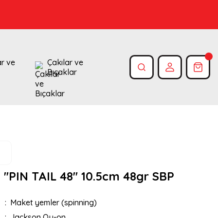
ar ve
Çakılar ve
Bıçaklar
''PIN TAIL 48'' 10.5cm 48gr SBP
Maket yemler (spinning)
Jackson Qu-on