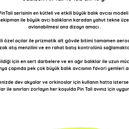
PinTail serisinin en kütleli ve etkili büyük balık avcısı modeli 
ü ekipman ile büyük avcı balıkların karadan yahut tekne üz
avlanabilmesi ana dizayn amacı .
i özel açılar ile prizmatik alt gövde bitimi tamamen aerod
zak atış menzilini ve en rahat batış kontrolünü sağlamakta
diği için en sert darbelere ve en ağır balıklar ile uzun mü
ünya çapında pek çok büyük balık avcısının favori yemleri a
kdenizde dev akyalar ve orkinoslar için kullanın hatta iste
lar ile sınırları zorlayın her koşulda Pin Tail avınız için uygu