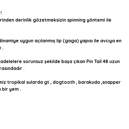
!
erinden derinlik gözetmeksizin spinning yöntemi ile
inamiye uygun açılanmış lip (gaga) yapısı ile avcıya en
 .
cadelelere sorunsuz şekilde başa çıkan Pin Tail 48 uzun
rasındadır .
rseniz tropikal sularda gt , dogtooth , barakuda ,snapper
n bir yem .