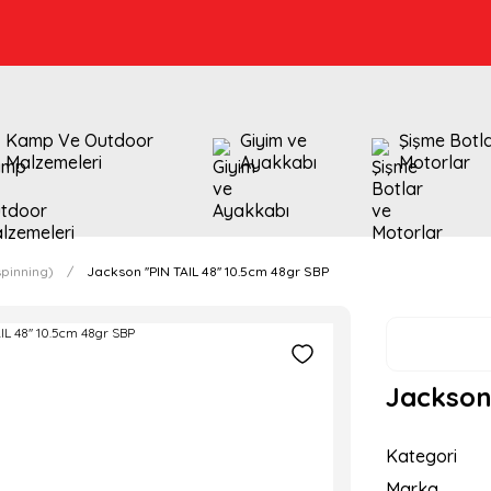
Kamp Ve Outdoor
Giyim ve
Şişme Botl
Malzemeleri
Ayakkabı
Motorlar
pinning)
Jackson ''PIN TAIL 48'' 10.5cm 48gr SBP
Jackson 
Kategori
Marka