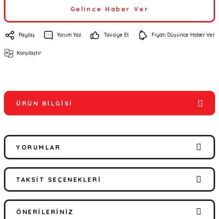
Gelince Haber Ver
Paylaş
Yorum Yaz
Tavsiye Et
Fiyatı Düşünce Haber Ver
Karşılaştır
ÜRÜN BILGISI
YORUMLAR
TAKSIT SEÇENEKLERI
Bu ürüne ilk yorumu siz yapın!
ÖNERILERINIZ