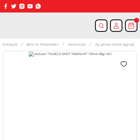
Anasayfa
Balık Av Malzemeleri
Kandırıcılar
Jig yemler (shore jigging)