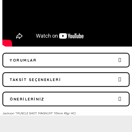
YORUMLAR
TAKSIT SEÇENEKLERI
Bu ürüne ilk yorumu siz yapın!
ÖNERILERINIZ
Yorum Yaz
Jackson ''MUSCLE SHOT MAGNUM'' 115mm 45gr HCI
Bu ürünün fiyat bilgisi, resim, ürün açıklamalarında ve diğer
konularda yetersiz gördüğünüz noktaları öneri formunu kullanarak
tarafımıza iletebilirsiniz.