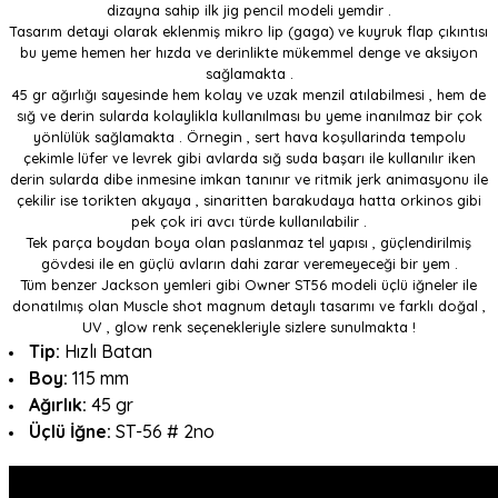
dizayna sahip ilk jig pencil modeli yemdir .
Tasarım detayi olarak eklenmiş mikro lip (gaga) ve kuyruk flap çıkıntısı
bu yeme hemen her hızda ve derinlikte mükemmel denge ve aksiyon
sağlamakta .
45 gr ağırlığı sayesinde hem kolay ve uzak menzil atılabilmesi , hem de
sığ ve derin sularda kolaylikla kullanılması bu yeme inanılmaz bir çok
yönlülük sağlamakta . Örnegin , sert hava koşullarinda tempolu
çekimle lüfer ve levrek gibi avlarda sığ suda başarı ile kullanılır iken
derin sularda dibe inmesine imkan tanınır ve ritmik jerk animasyonu ile
çekilir ise torikten akyaya , sinaritten barakudaya hatta orkinos gibi
pek çok iri avcı türde kullanılabilir .
Tek parça boydan boya olan paslanmaz tel yapısı , güçlendirilmiş
gövdesi ile en güçlü avların dahi zarar veremeyeceği bir yem .
Tüm benzer Jackson yemleri gibi Owner ST56 modeli üçlü iğneler ile
donatılmış olan Muscle shot magnum detaylı tasarımı ve farklı doğal ,
UV , glow renk seçenekleriyle sizlere sunulmakta !
Tip:
Hızlı
Batan
Boy:
115 mm
Ağırlık:
45 gr
Üçlü İğne:
ST-56 # 2no