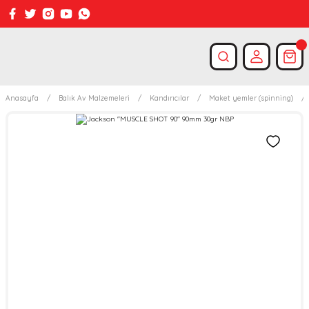
Anasayfa
Balık Av Malzemeleri
Kandırıcılar
Maket yemler (spinning)