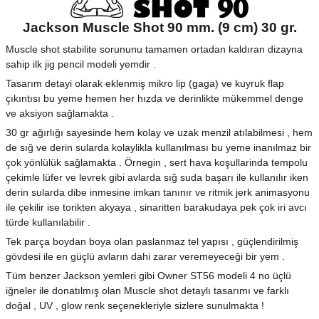
Jackson Muscle Shot 90 mm. (9 cm) 30 gr.
Muscle shot stabilite sorununu tamamen ortadan kaldıran dizayna
sahip ilk jig pencil modeli yemdir .
Tasarım detayi olarak eklenmiş mikro lip (gaga) ve kuyruk flap
çıkıntısı bu yeme hemen her hızda ve derinlikte mükemmel denge
ve aksiyon sağlamakta .
30 gr ağırlığı sayesinde hem kolay ve uzak menzil atılabilmesi , hem
de sığ ve derin sularda kolaylikla kullanılması bu yeme inanılmaz bir
çok yönlülük sağlamakta . Örnegin , sert hava koşullarinda tempolu
çekimle lüfer ve levrek gibi avlarda sığ suda başarı ile kullanılır iken
derin sularda dibe inmesine imkan tanınır ve ritmik jerk animasyonu
ile çekilir ise torikten akyaya , sinaritten barakudaya pek çok iri avcı
türde kullanılabilir .
Tek parça boydan boya olan paslanmaz tel yapısı , güçlendirilmiş
gövdesi ile en güçlü avların dahi zarar veremeyeceği bir yem .
Tüm benzer Jackson yemleri gibi Owner ST56 modeli 4 no üçlü
iğneler ile donatılmış olan Muscle shot detaylı tasarımı ve farklı
doğal , UV , glow renk seçenekleriyle sizlere sunulmakta !