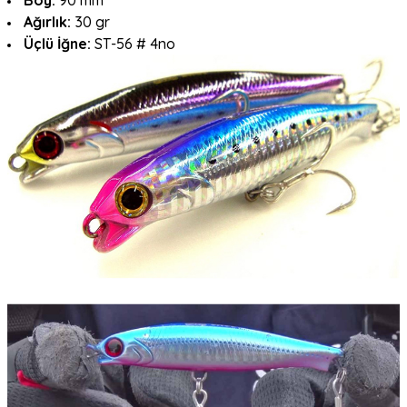
Boy:
90 mm
Ağırlık:
30 gr
Üçlü İğne:
ST-56 # 4no