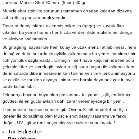
Jackson Muscle Shot 90 mm. (9 cm) 30 gr.
Muscle shot stabilite sorununu tamamen ortadan kaldıran dizayna
sahip ilk jig pencil modeli yemdir .
Tasarım detayi olarak eklenmiş mikro lip (gaga) ve kuyruk flap
çıkıntısı bu yeme hemen her hızda ve derinlikte mükemmel denge
ve aksiyon sağlamakta .
30 gr ağırlığı sayesinde hem kolay ve uzak menzil atılabilmesi , hem
de sığ ve derin sularda kolaylikla kullanılması bu yeme inanılmaz bir
çok yönlülük sağlamakta . Örnegin , sert hava koşullarinda tempolu
çekimle lüfer ve levrek gibi avlarda sığ suda başarı ile kullanılır iken
derin sularda dibe inmesine imkan tanınır ve ritmik jerk animasyonu
ile çekilir ise torikten akyaya , sinaritten barakudaya pek çok iri avcı
türde kullanılabilir .
Tek parça boydan boya olan paslanmaz tel yapısı , güçlendirilmiş
gövdesi ile en güçlü avların dahi zarar veremeyeceği bir yem .
Tüm benzer Jackson yemleri gibi Owner ST56 modeli 4 no üçlü
iğneler ile donatılmış olan Muscle shot detaylı tasarımı ve farklı
doğal , UV , glow renk seçenekleriyle sizlere sunulmakta !
Tip:
Hızlı
Batan