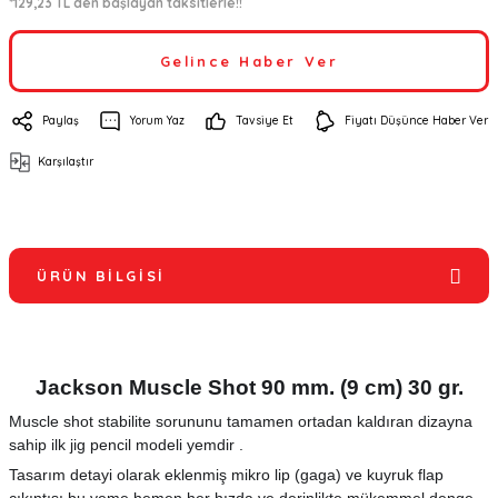
*129,23 TL den başlayan taksitlerle!!
Gelince Haber Ver
Paylaş
Yorum Yaz
Tavsiye Et
Fiyatı Düşünce Haber Ver
Karşılaştır
ÜRÜN BILGISI
Jackson Muscle Shot 90 mm. (9 cm) 30 gr.
Muscle shot stabilite sorununu tamamen ortadan kaldıran dizayna
sahip ilk jig pencil modeli yemdir .
Tasarım detayi olarak eklenmiş mikro lip (gaga) ve kuyruk flap