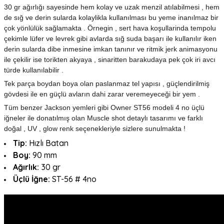
30 gr ağırlığı sayesinde hem kolay ve uzak menzil atılabilmesi , hem
de sığ ve derin sularda kolaylikla kullanılması bu yeme inanılmaz bir
çok yönlülük sağlamakta . Örnegin , sert hava koşullarinda tempolu
çekimle lüfer ve levrek gibi avlarda sığ suda başarı ile kullanılır iken
derin sularda dibe inmesine imkan tanınır ve ritmik jerk animasyonu
ile çekilir ise torikten akyaya , sinaritten barakudaya pek çok iri avcı
türde kullanılabilir .
Tek parça boydan boya olan paslanmaz tel yapısı , güçlendirilmiş
gövdesi ile en güçlü avların dahi zarar veremeyeceği bir yem .
Tüm benzer Jackson yemleri gibi Owner ST56 modeli 4 no üçlü
iğneler ile donatılmış olan Muscle shot detaylı tasarımı ve farklı
doğal , UV , glow renk seçenekleriyle sizlere sunulmakta !
Tip:
Hızlı
Batan
Boy:
90 mm
Ağırlık:
30 gr
Üçlü İğne:
ST-56 # 4no