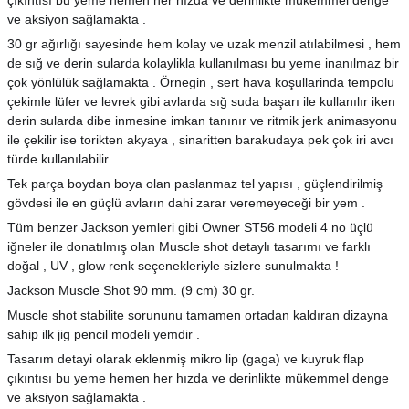
çıkıntısı bu yeme hemen her hızda ve derinlikte mükemmel denge
ve aksiyon sağlamakta .
30 gr ağırlığı sayesinde hem kolay ve uzak menzil atılabilmesi , hem
de sığ ve derin sularda kolaylikla kullanılması bu yeme inanılmaz bir
çok yönlülük sağlamakta . Örnegin , sert hava koşullarinda tempolu
çekimle lüfer ve levrek gibi avlarda sığ suda başarı ile kullanılır iken
derin sularda dibe inmesine imkan tanınır ve ritmik jerk animasyonu
ile çekilir ise torikten akyaya , sinaritten barakudaya pek çok iri avcı
türde kullanılabilir .
Tek parça boydan boya olan paslanmaz tel yapısı , güçlendirilmiş
gövdesi ile en güçlü avların dahi zarar veremeyeceği bir yem .
Tüm benzer Jackson yemleri gibi Owner ST56 modeli 4 no üçlü
iğneler ile donatılmış olan Muscle shot detaylı tasarımı ve farklı
doğal , UV , glow renk seçenekleriyle sizlere sunulmakta !
Jackson Muscle Shot 90 mm. (9 cm) 30 gr.
Muscle shot stabilite sorununu tamamen ortadan kaldıran dizayna
sahip ilk jig pencil modeli yemdir .
Tasarım detayi olarak eklenmiş mikro lip (gaga) ve kuyruk flap
çıkıntısı bu yeme hemen her hızda ve derinlikte mükemmel denge
ve aksiyon sağlamakta .