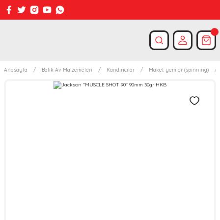
Anasayfa
Balık Av Malzemeleri
Kandırıcılar
Maket yemler (spinning)