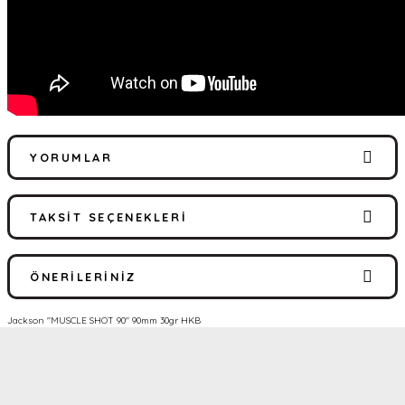
YORUMLAR
TAKSIT SEÇENEKLERI
Bu ürüne ilk yorumu siz yapın!
ÖNERILERINIZ
Yorum Yaz
Jackson ''MUSCLE SHOT 90'' 90mm 30gr HKB
Bu ürünün fiyat bilgisi, resim, ürün açıklamalarında ve diğer
konularda yetersiz gördüğünüz noktaları öneri formunu kullanarak
tarafımıza iletebilirsiniz.
Görüş ve önerileriniz için teşekkür ederiz.