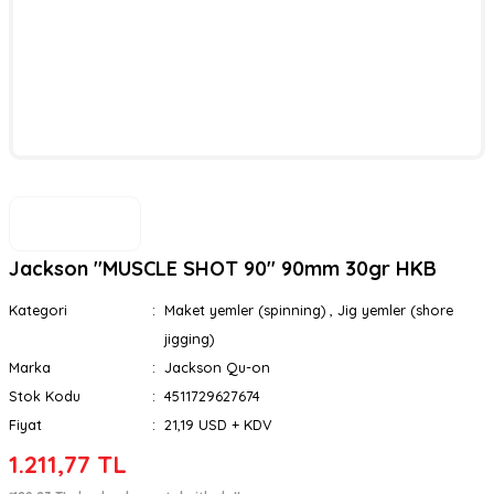
Jackson ''MUSCLE SHOT 90'' 90mm 30gr HKB
Kategori
Maket yemler (spinning)
,
Jig yemler (shore
jigging)
Marka
Jackson Qu-on
Stok Kodu
4511729627674
Fiyat
21,19 USD + KDV
1.211,77 TL