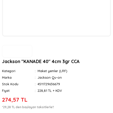
Jackson ''KANADE 40'' 4cm 3gr CCA
Kategori
Maket yemler (LRF)
Marka
Jackson Qu-on
Stok Kodu
4511729636679
Fiyat
228,81 TL + KDV
274,57 TL
*29,28 TL den başlayan taksitlerle!!