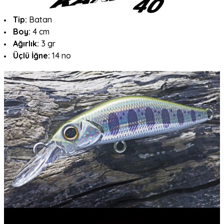
Tip:
Batan
Boy:
4 cm
Ağırlık:
3 gr
Üçlü İğne:
14 no