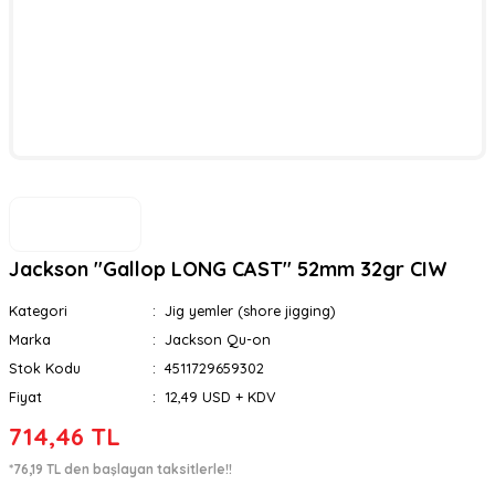
Jackson ''Gallop LONG CAST'' 52mm 32gr CIW
Kategori
Jig yemler (shore jigging)
Marka
Jackson Qu-on
Stok Kodu
4511729659302
Fiyat
12,49 USD + KDV
714,46 TL
*76,19 TL den başlayan taksitlerle!!