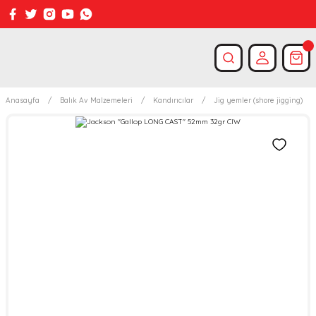
Anasayfa
Balık Av Malzemeleri
Kandırıcılar
Jig yemler (shore jigging)