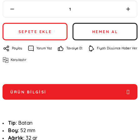
SEPETE EKLE
HEMEN AL
Paylaş
Yorum Yaz
Tavsiye Et
Fiyatı Düşünce Haber Ver
Karşılaştır
ÜRÜN BILGISI
Tip:
Batan
Boy:
52 mm
Ağırlık:
32 gr