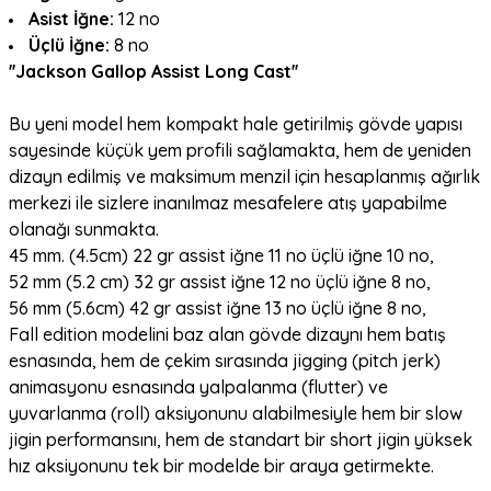
Asist İğne:
12 no
Üçlü İğne:
8 no
''Jackson Gallop Assist Long Cast''
Bu yeni model hem kompakt hale getirilmiş gövde yapısı
sayesinde küçük yem profili sağlamakta, hem de yeniden
dizayn edilmiş ve maksimum menzil için hesaplanmış ağırlık
merkezi ile sizlere inanılmaz mesafelere atış yapabilme
olanağı sunmakta.
45 mm. (4.5cm) 22 gr assist iğne 11 no üçlü iğne 10 no,
52 mm (5.2 cm) 32 gr assist iğne 12 no üçlü iğne 8 no,
56 mm (5.6cm) 42 gr assist iğne 13 no üçlü iğne 8 no,
Fall edition modelini baz alan gövde dizaynı hem batış
esnasında, hem de çekim sırasında jigging (pitch jerk)
animasyonu esnasında yalpalanma (flutter) ve
yuvarlanma (roll) aksiyonunu alabilmesiyle hem bir slow
jigin performansını, hem de standart bir short jigin yüksek
hız aksiyonunu tek bir modelde bir araya getirmekte.