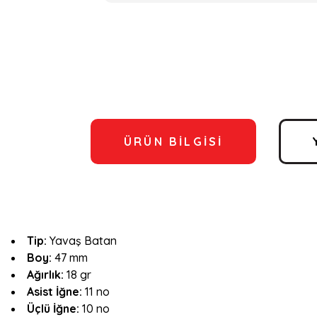
ÜRÜN BILGISI
Tip:
Yavaş
Batan
Boy:
47 mm
Ağırlık:
18 gr
Asist İğne:
11 no
Üçlü İğne:
10 no