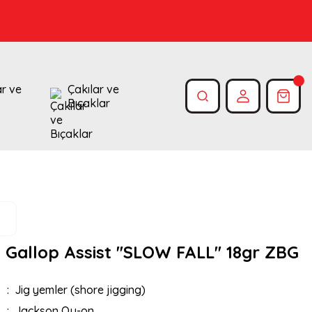
ar ve
Çakılar ve
Bıçaklar
Gallop Assist ''SLOW FALL'' 18gr ZBG
Jig yemler (shore jigging)
Jackson Qu-on