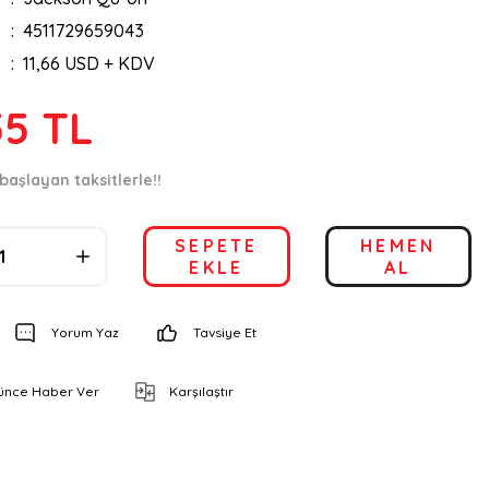
4511729659043
11,66 USD + KDV
55 TL
başlayan taksitlerle!!
SEPETE
HEMEN
EKLE
AL
Yorum Yaz
Tavsiye Et
şünce Haber Ver
Karşılaştır