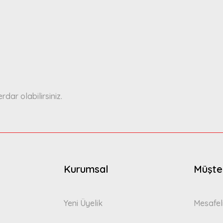
a yetersiz gördüğünüz noktaları öneri formunu kullanarak tarafımıza ilete
Bu ürüne ilk yorumu siz yapın!
Yorum Yaz
ar olabilirsiniz.
Gönder
Kurumsal
Müşter
Yeni Üyelik
Mesafel