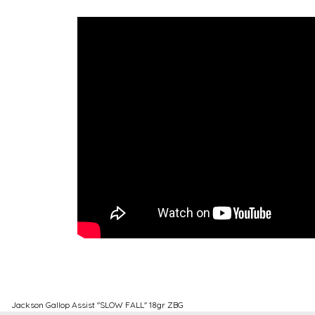
Jackson Gallop Assist ''SLOW FALL'' 18gr ZBG