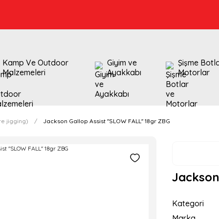
Kamp Ve Outdoor
Giyim ve
Şişme Botl
Malzemeleri
Ayakkabı
Motorlar
e jigging)
Jackson Gallop Assist ''SLOW FALL'' 18gr ZBG
Jackson 
Kategori
Marka