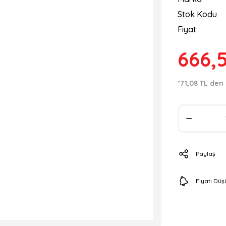
Stok Kodu
Fiyat
666,
*71,08 TL den 
Paylaş
Fiyatı Dü