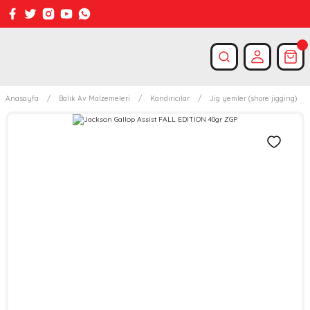
Anasayfa
Balık Av Malzemeleri
Kandırıcılar
Jig yemler (shore jigging)