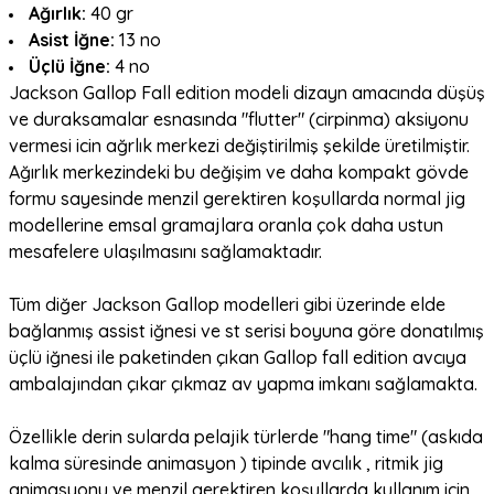
Ağırlık:
40 gr
Asist İğne:
13 no
Üçlü İğne:
4 no
Jackson Gallop Fall edition modeli dizayn amacında düşüş
ve duraksamalar esnasında "flutter" (cirpinma) aksiyonu
vermesi icin ağrlık merkezi değiştirilmiş şekilde üretilmiştir.
Ağırlık merkezindeki bu değişim
ve daha kompakt gövde
formu sayesinde menzil gerektiren koşullarda normal jig
modellerine emsal gramajlara oranla çok daha ustun
mesafelere ulaşılmasını sağlamaktadır.
Tüm diğer Jackson Gallop modelleri gibi üzerinde elde
bağlanmış assist iğnesi ve st serisi boyuna göre donatılmış
üçlü iğnesi ile paketinden çıkan Gallop fall edition avcıya
ambalajından çıkar çıkmaz av yapma imkanı sağlamakta.
Özellikle derin sularda pelajik türlerde "hang time" (askıda
kalma süresinde animasyon ) tipinde avcılık , ritmik jig
animasyonu ve menzil gerektiren koşullarda kullanım için