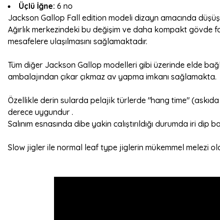
Üçlü İğne:
6 no
Jackson Gallop Fall edition modeli dizayn amacında düşüş ve
Ağırlık merkezindeki bu değişim
ve daha kompakt gövde for
mesafelere ulaşılmasını sağlamaktadır.
Tüm diğer Jackson Gallop modelleri gibi üzerinde elde bağla
ambalajından çıkar çıkmaz av yapma imkanı sağlamakta.
Özellikle derin sularda pelajik türlerde "hang time" (askıda
derece uygundur .
Salınım esnasında dibe yakin calıştırıldığı durumda iri dip ba
Slow jigler ile normal leaf type jiglerin mükemmel melezi o