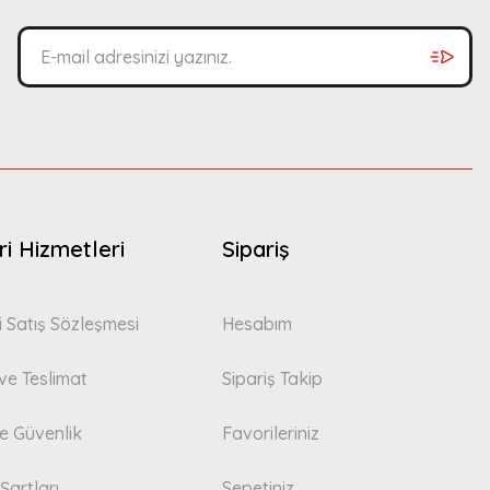
i Hizmetleri
Sipariş
i Satış Sözleşmesi
Hesabım
e Teslimat
Sipariş Takip
 ve Güvenlik
Favorileriniz
Şartları
Sepetiniz