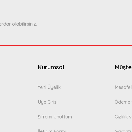
ar olabilirsiniz.
Gönder
Kurumsal
Müşter
Yeni Üyelik
Mesafel
Üye Girişi
Ödeme v
Şifremi Unuttum
Gizlilik
İletişim Formu
Garanti 