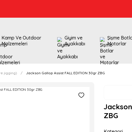
Kamp Ve Outdoor
Giyim ve
Şişme Botl
Malzemeleri
Ayakkabı
Motorlar
e jigging)
Jackson Gallop Assist FALL EDITION 30gr ZBG
Jackson
ZBG
Kategori