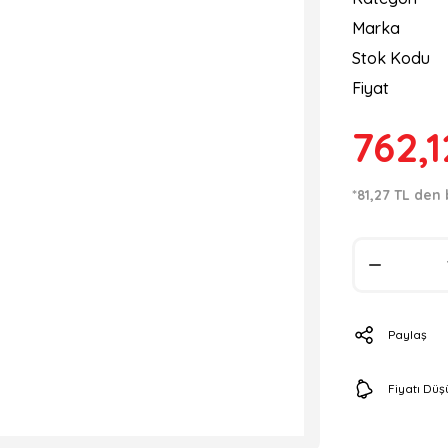
Marka
Stok Kodu
Fiyat
762,1
*81,27 TL den 
Paylaş
Fiyatı Dü