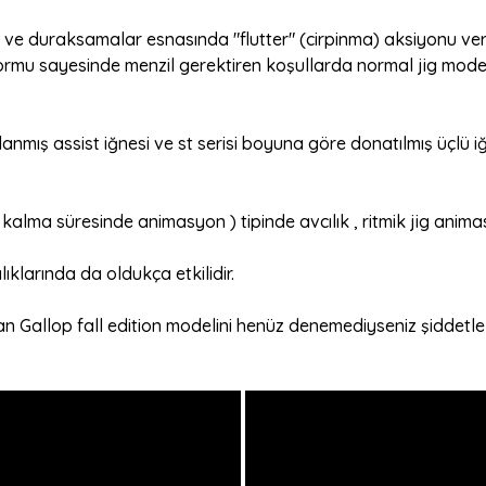
 duraksamalar esnasında "flutter" (cirpinma) aksiyonu vermesi 
mu sayesinde menzil gerektiren koşullarda normal jig mode
nmış assist iğnesi ve st serisi boyuna göre donatılmış üçlü iğ
 kalma süresinde animasyon ) tipinde avcılık , ritmik jig anim
lıklarında da oldukça etkilidir.
lan Gallop fall edition modelini henüz denemediyseniz şiddetle