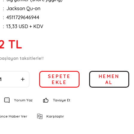
Jackson Qu-on
4511729646944
13,33 USD + KDV
2 TL
başlayan taksitlerle!!
SEPETE
HEMEN
EKLE
AL
Yorum Yaz
Tavsiye Et
şünce Haber Ver
Karşılaştır