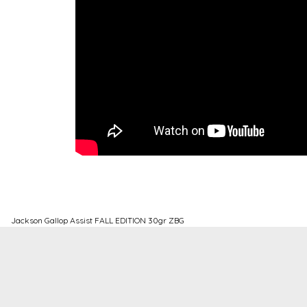
Jackson Gallop Assist FALL EDITION 30gr ZBG
Bu ürünün fiyat bilgisi, resim, ürün açıklamalarında ve diğer konulard
Görüş ve önerileriniz için teşekkür ederiz.
Ürün resmi kalitesiz, bozuk veya görüntülenemiyor.
Ürün açıklamasında eksik bilgiler bulunuyor.