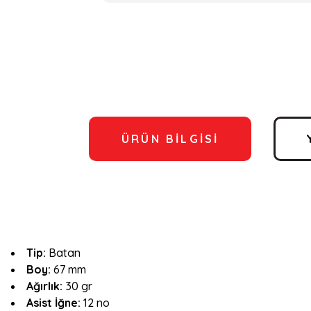
ÜRÜN BILGISI
Tip:
Batan
Boy:
67 mm
Ağırlık:
30 gr
Asist İğne:
12 no