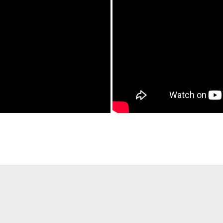
a yetersiz gördüğünüz noktaları öneri formunu kullanarak tarafımıza ilete
Bu ürüne ilk yorumu siz yapın!
Yorum Yaz