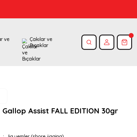
ar ve
Çakılar ve
Bıçaklar
 Gallop Assist FALL EDITION 30gr
Jig yemler (shore jigging)