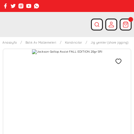
Anasayfa
Balık Av Malzemeleri
Kandırıcılar
Jig yemler (shore jigging)