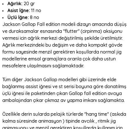
Ağırlık:
20 gr
Asist İğne:
11 no
Üçlü İğne:
8 no
Jackson Gallop Fall edition modeli dizayn amacında düşüş
ve duraksamalar esnasında "flutter" (cirpinma) aksiyonu
vermesi icin ağrlık merkezi değiştirilmiş şekilde üretilmiştir.
Ağırlık merkezindeki bu değişim
ve daha kompakt gövde
formu sayesinde menzil gerektiren koşullarda normal jig
modellerine emsal gramajlara oranla çok daha ustun
mesafelere ulaşılmasını sağlamaktadır.
Tüm diğer Jackson Gallop modelleri gibi üzerinde elde
bağlanmış assist iğnesi ve st serisi boyuna göre donatılmış
üçlü iğnesi ile paketinden çıkan Gallop fall edition avcıya
ambalajından çıkar çıkmaz av yapma imkanı sağlamakta.
Özellikle derin sularda pelajik türlerde "hang time" (askıda
kalma süresinde animasyon ) tipinde avcılık , ritmik jig
animasyonu ve menzil gerektiren koşullarda kullanım için