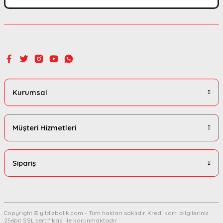
Gönder
Kurumsal
Müşteri Hizmetleri
Sipariş
Copyright © yildizbalik.com - Tüm hakları saklıdır. Kredi kartı bilgileriniz
256bit SSL sertifikası ile korunmaktadır.