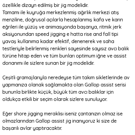
özellikle dizayn edilmiş bir jig modelidir.
Tamamı ile kuyruğa merkezlenmiş ağırlık merkezi atış
menziline, doğrusal açılarla hesaplanmış kafa ve karın
eğrileri ile yüzüş ve animasyonda başarıya, ritmik jerk
aksiyonundan speed jigging e hatta rise and fall tipi
yavaş kullanıma kadar efektif, denenerek ve saha
testleriyle belirlenmiş renkleri sayesinde sayısız avcı balık
türüne hitap eden ve tüm bunları optimum iğne ve assist
donanımı ile sizlere sunan bir jig modelidir.
Çeşitli gramajlarıyla neredeyse tüm takım sikletlerinde av
yapmanıza olanak sağlamakta olan Gallop assist serisi
bununla birlikte küçük, büyük tüm avcı balıklar için
oldukça etkili bir seçim olarak sizlere sunuluyor.
Eğer shore jigging meraklısı iseniz çantanızın olmaz ise
olmazlarından Gallop assist jig inanıyoruz ki size de
başarılı avlar yaptıracaktır.