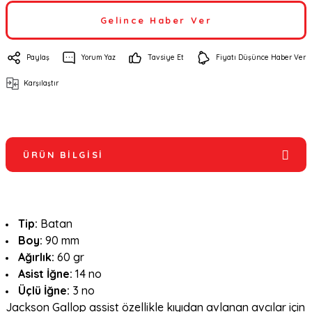
Gelince Haber Ver
Paylaş
Yorum Yaz
Tavsiye Et
Fiyatı Düşünce Haber Ver
Karşılaştır
ÜRÜN BILGISI
Tip:
Batan
Boy:
90 mm
Ağırlık:
60 gr
Asist İğne:
14 no
Üçlü İğne:
3 no
Jackson Gallop assist özellikle kıyıdan avlanan avcılar için