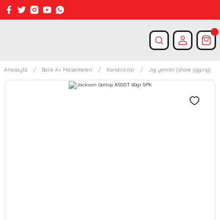
Anasayfa
Balık Av Malzemeleri
Kandırıcılar
Jig yemler (shore jigging)