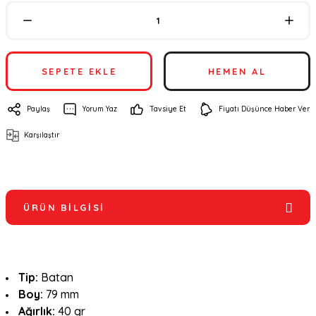
SEPETE EKLE
HEMEN AL
Paylaş
Yorum Yaz
Tavsiye Et
Fiyatı Düşünce Haber Ver
Karşılaştır
ÜRÜN BILGISI
Tip:
Batan
Boy:
79 mm
Ağırlık:
40 gr