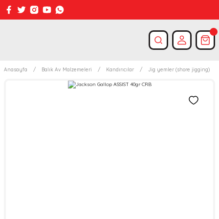
Anasayfa
Balık Av Malzemeleri
Kandırıcılar
Jig yemler (shore jigging)