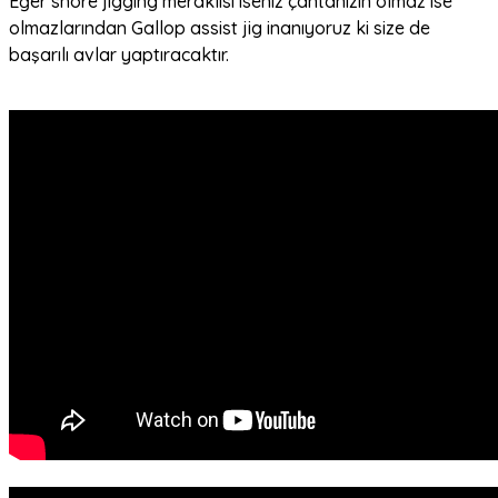
Eğer shore jigging meraklısı iseniz çantanızın olmaz ise
olmazlarından Gallop assist jig inanıyoruz ki size de
başarılı avlar yaptıracaktır.