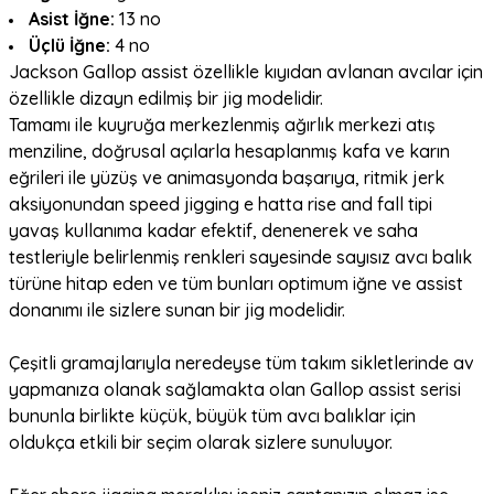
Asist İğne:
13 no
Üçlü İğne:
4 no
Jackson Gallop assist özellikle kıyıdan avlanan avcılar için
özellikle dizayn edilmiş bir jig modelidir.
Tamamı ile kuyruğa merkezlenmiş ağırlık merkezi atış
menziline, doğrusal açılarla hesaplanmış kafa ve karın
eğrileri ile yüzüş ve animasyonda başarıya, ritmik jerk
aksiyonundan speed jigging e hatta rise and fall tipi
yavaş kullanıma kadar efektif, denenerek ve saha
testleriyle belirlenmiş renkleri sayesinde sayısız avcı balık
türüne hitap eden ve tüm bunları optimum iğne ve assist
donanımı ile sizlere sunan bir jig modelidir.
Çeşitli gramajlarıyla neredeyse tüm takım sikletlerinde av
yapmanıza olanak sağlamakta olan Gallop assist serisi
bununla birlikte küçük, büyük tüm avcı balıklar için
oldukça etkili bir seçim olarak sizlere sunuluyor.