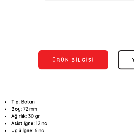
ÜRÜN BILGISI
Tip:
Batan
Boy:
72 mm
Ağırlık:
30 gr
Asist İğne:
12 no
Üçlü İğne:
6 no