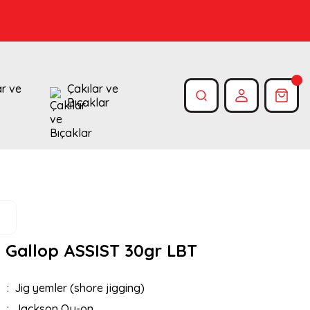
ar ve
Çakılar ve
Bıçaklar
 Gallop ASSIST 30gr LBT
Jig yemler (shore jigging)
Jackson Qu-on