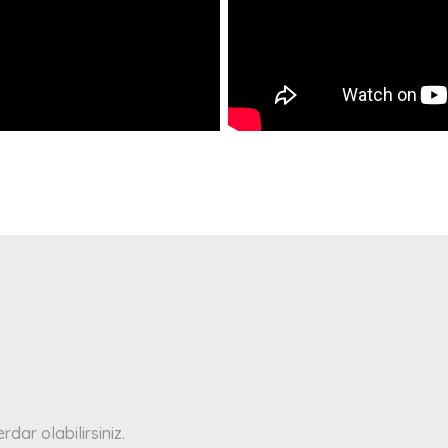
a yetersiz gördüğünüz noktaları öneri formunu kullanarak tarafımıza ilete
Bu ürüne ilk yorumu siz yapın!
Yorum Yaz
ar olabilirsiniz.