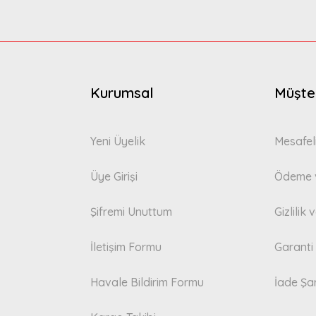
Gönder
Kurumsal
Müşter
Yeni Üyelik
Mesafel
Üye Girişi
Ödeme v
Şifremi Unuttum
Gizlilik
İletişim Formu
Garanti 
Havale Bildirim Formu
İade Şar