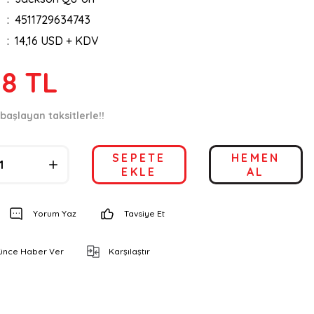
4511729634743
14,16 USD + KDV
08 TL
başlayan taksitlerle!!
SEPETE
HEMEN
EKLE
AL
Yorum Yaz
Tavsiye Et
şünce Haber Ver
Karşılaştır