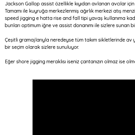
Jackson Gallop assist özellikle kıyıdan avlanan avcılar için ö
Tamamı ile kuyruğa merkezlenmiş ağırlık merkezi atış menzi
speed jigging e hatta rise and fall tipi yavaş kullanıma kad
bunları optimum iğne ve assist donanımı ile sizlere sunan bir
Çeşitli gramajlarıyla neredeyse tüm takım sikletlerinde av 
bir seçim olarak sizlere sunuluyor.
Eğer shore jigging meraklısı iseniz çantanızın olmaz ise olma