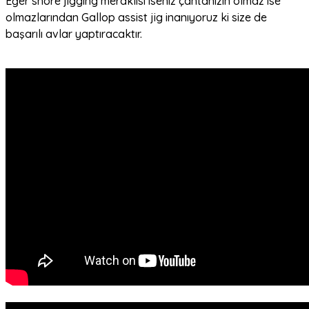
Eğer shore jigging meraklısı iseniz çantanızın olmaz ise
olmazlarından Gallop assist jig inanıyoruz ki size de
başarılı avlar yaptıracaktır.