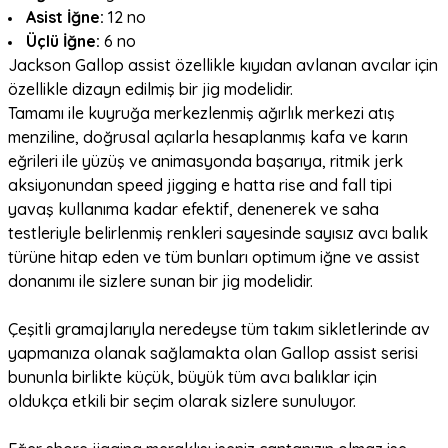
Asist İğne:
12 no
Üçlü İğne:
6 no
Jackson Gallop assist özellikle kıyıdan avlanan avcılar için
özellikle dizayn edilmiş bir jig modelidir.
Tamamı ile kuyruğa merkezlenmiş ağırlık merkezi atış
menziline, doğrusal açılarla hesaplanmış kafa ve karın
eğrileri ile yüzüş ve animasyonda başarıya, ritmik jerk
aksiyonundan speed jigging e hatta rise and fall tipi
yavaş kullanıma kadar efektif, denenerek ve saha
testleriyle belirlenmiş renkleri sayesinde sayısız avcı balık
türüne hitap eden ve tüm bunları optimum iğne ve assist
donanımı ile sizlere sunan bir jig modelidir.
Çeşitli gramajlarıyla neredeyse tüm takım sikletlerinde av
yapmanıza olanak sağlamakta olan Gallop assist serisi
bununla birlikte küçük, büyük tüm avcı balıklar için
oldukça etkili bir seçim olarak sizlere sunuluyor.