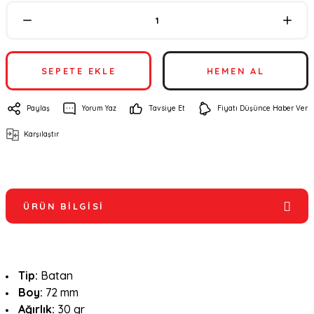
SEPETE EKLE
HEMEN AL
Paylaş
Yorum Yaz
Tavsiye Et
Fiyatı Düşünce Haber Ver
Karşılaştır
ÜRÜN BILGISI
Tip:
Batan
Boy:
72 mm
Ağırlık:
30 gr