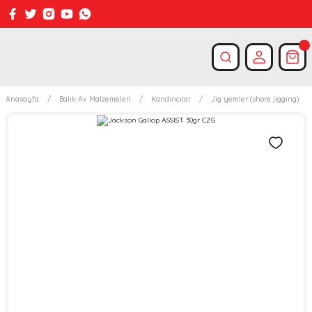
Anasayfa
Balık Av Malzemeleri
Kandırıcılar
Jig yemler (shore jigging)