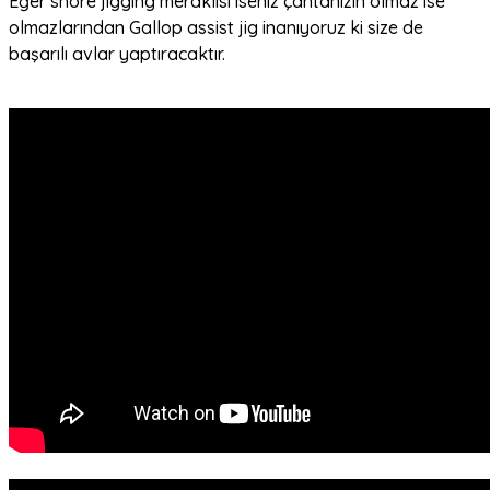
Eğer shore jigging meraklısı iseniz çantanızın olmaz ise
olmazlarından Gallop assist jig inanıyoruz ki size de
başarılı avlar yaptıracaktır.