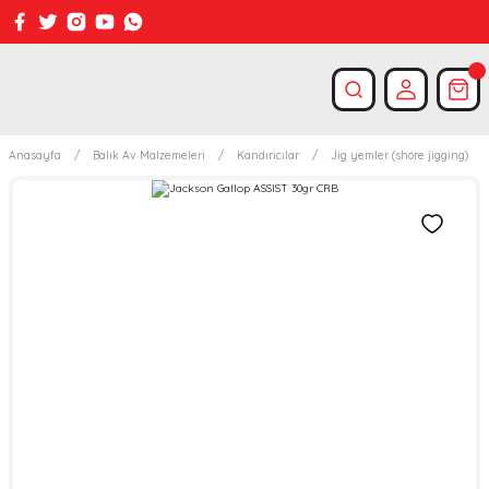
Anasayfa
Balık Av Malzemeleri
Kandırıcılar
Jig yemler (shore jigging)