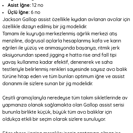
Asist İğne:
12 no
Üçlü İğne:
6 no
Jackson Gallop assist özellikle kıyıdan avlanan avcılar için
özellikle dizayn edilmiş bir jig modelidir.
Tamamı ile kuyruğa merkezlenmiş ağırlık merkezi atış
menziline, doğrusal açılarla hesaplanmış kafa ve karın
eğrileri ile yüzüş ve animasyonda başarıya, ritmik jerk
aksiyonundan speed jigging e hatta rise and fall tipi
yavaş kullanıma kadar efektif, denenerek ve saha
testleriyle belirlenmiş renkleri sayesinde sayısız avcı balık
türüne hitap eden ve tüm bunları optimum iğne ve assist
donanımı ile sizlere sunan bir jig modelidir.
Çeşitli gramajlarıyla neredeyse tüm takım sikletlerinde av
yapmanıza olanak sağlamakta olan Gallop assist serisi
bununla birlikte küçük, büyük tüm avcı balıklar için
oldukça etkili bir seçim olarak sizlere sunuluyor.