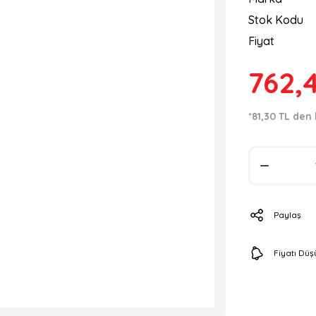
Stok Kodu
Fiyat
762,
*81,30 TL den 
Paylaş
Fiyatı Dü