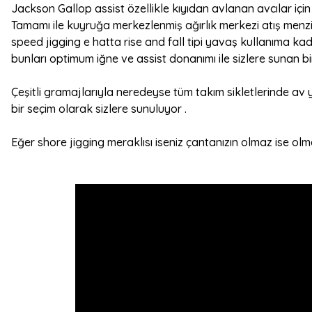
Jackson Gallop assist özellikle kıyıdan avlanan avcılar için ö
Tamamı ile kuyruğa merkezlenmiş ağırlık merkezi atış menzi
speed jigging e hatta rise and fall tipi yavaş kullanıma kad
bunları optimum iğne ve assist donanımı ile sizlere sunan bir
Çeşitli gramajlarıyla neredeyse tüm takım sikletlerinde av 
bir seçim olarak sizlere sunuluyor .
Eğer shore jigging meraklısı iseniz çantanızın olmaz ise olma