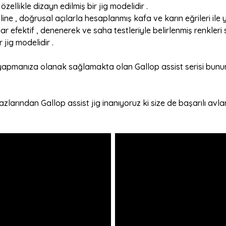
zellikle dizayn edilmiş bir jig modelidir .
line , doğrusal açılarla hesaplanmış kafa ve karın eğrileri i
ar efektif , denenerek ve saha testleriyle belirlenmiş renkler
 jig modelidir .
yapmanıza olanak sağlamakta olan Gallop assist serisi bununla
zlarından Gallop assist jig inanıyoruz ki size de başarılı avlar