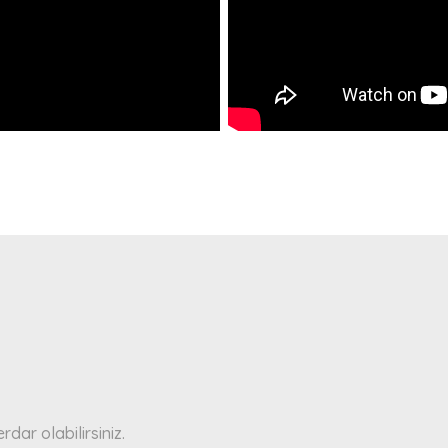
a yetersiz gördüğünüz noktaları öneri formunu kullanarak tarafımıza ilete
Bu ürüne ilk yorumu siz yapın!
Yorum Yaz
ar olabilirsiniz.