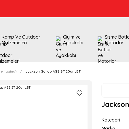
Kamp Ve Outdoor
Giyim ve
Şişme Botl
Malzemeleri
Ayakkabı
Motorlar
e jigging)
Jackson Gallop ASSIST 20gr LBT
Jackson
Kategori
Marka