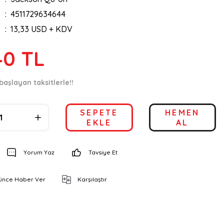
4511729634644
13,33 USD + KDV
40 TL
başlayan taksitlerle!!
SEPETE
HEMEN
EKLE
AL
Yorum Yaz
Tavsiye Et
şünce Haber Ver
Karşılaştır