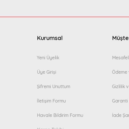
Gönder
Kurumsal
Müşter
Yeni Üyelik
Mesafel
Üye Girişi
Ödeme v
Şifremi Unuttum
Gizlilik
İletişim Formu
Garanti 
Havale Bildirim Formu
İade Şar