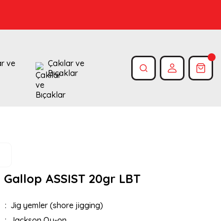
ar ve
Çakılar ve
Bıçaklar
 Gallop ASSIST 20gr LBT
Jig yemler (shore jigging)
Jackson Qu-on