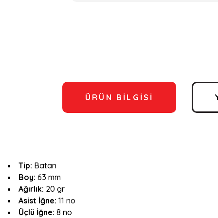
ÜRÜN BILGISI
Tip:
Batan
Boy:
63 mm
Ağırlık:
20 gr
Asist İğne:
11 no
Üçlü İğne:
8 no