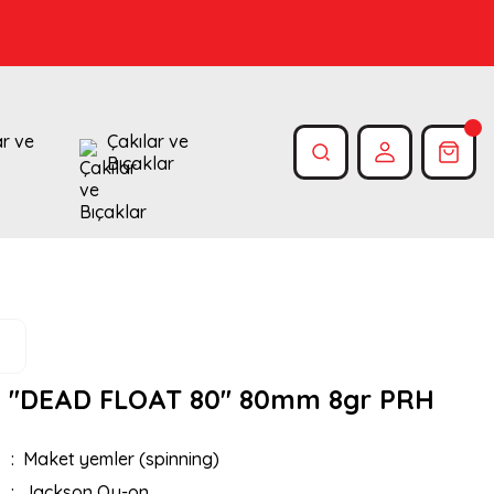
ar ve
Çakılar ve
Bıçaklar
 ''DEAD FLOAT 80'' 80mm 8gr PRH
Maket yemler (spinning)
Jackson Qu-on