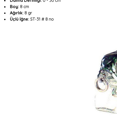
Dalma Derinliği:
0 - 30 cm
Boy:
8 cm
Ağırlık:
8 gr
Üçlü İğne:
ST-31 # 8 no