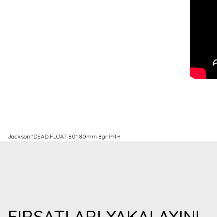
Jackson ''DEAD FLOAT 80'' 80mm 8gr PRH
Bu ürünün fiyat bilgisi, resim, ürün açıklamalarında ve diğer konulard
Görüş ve önerileriniz için teşekkür ederiz.
Ürün resmi kalitesiz, bozuk veya görüntülenemiyor.
Ürün açıklamasında eksik bilgiler bulunuyor.
Ürün bilgilerinde hatalar bulunuyor.
FIRSATLARI YAKALAYIN!