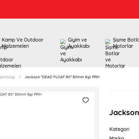
Kamp Ve Outdoor
Giyim ve
Şişme Botl
Malzemeleri
Ayakkabı
Motorlar
pinning)
Jackson ''DEAD FLOAT 80'' 80mm 8gr PRH
Jackson
Kategori
Marka