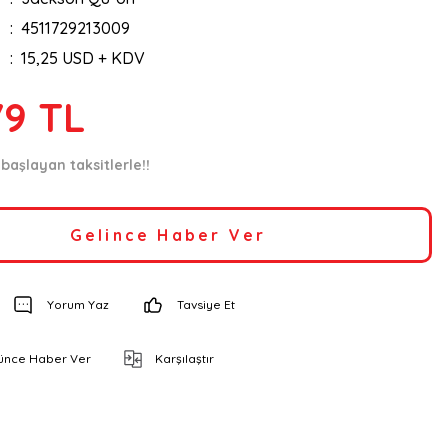
4511729213009
15,25 USD + KDV
79 TL
başlayan taksitlerle!!
Gelince Haber Ver
Yorum Yaz
Tavsiye Et
şünce Haber Ver
Karşılaştır