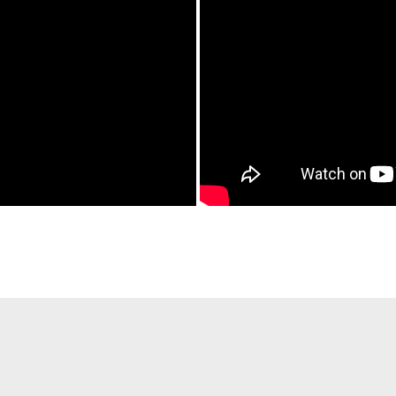
a yetersiz gördüğünüz noktaları öneri formunu kullanarak tarafımıza ilete
Bu ürüne ilk yorumu siz yapın!
Yorum Yaz