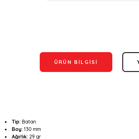
ÜRÜN BILGISI
Tip:
Batan
Boy:
130 mm
Ağırlık:
29 gr