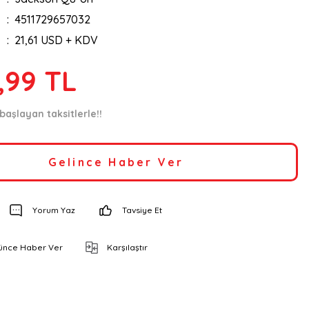
4511729657032
21,61 USD + KDV
,99 TL
 başlayan taksitlerle!!
Gelince Haber Ver
Yorum Yaz
Tavsiye Et
şünce Haber Ver
Karşılaştır