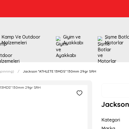
Kamp Ve Outdoor
Giyim ve
Şişme Botl
Malzemeleri
Ayakkabı
Motorlar
pinning)
Jackson ''ATHLETE 13MDS'' 130mm 29gr SRH
Jackson
Kategori
Marka