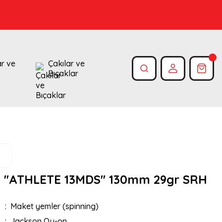
ar ve
Çakılar ve
Bıçaklar
 ''ATHLETE 13MDS'' 130mm 29gr SRH
Maket yemler (spinning)
Jackson Qu-on