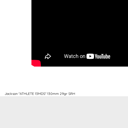
Jackson ''ATHLETE 13MDS'' 130mm 29gr SRH
Bu ürünün fiyat bilgisi, resim, ürün açıklamalarında ve diğer konulard
Görüş ve önerileriniz için teşekkür ederiz.
Ürün resmi kalitesiz, bozuk veya görüntülenemiyor.
Ürün açıklamasında eksik bilgiler bulunuyor.